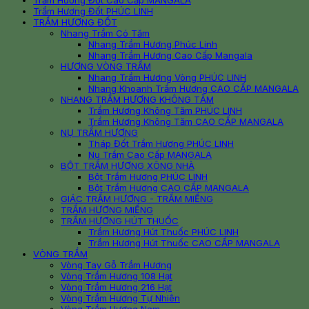
Trầm Hương Đốt Cao Cấp MANGALA
Trầm Hương Đốt PHÚC LINH
TRẦM HƯƠNG ĐỐT
Nhang Trầm Có Tăm
Nhang Trầm Hương Phúc Linh
Nhang Trầm Hương Cao Cấp Mangala
HƯƠNG VÒNG TRẦM
Nhang Trầm Hương Vòng PHÚC LINH
Nhang Khoanh Trầm Hương CAO CẤP MANGALA
NHANG TRẦM HƯƠNG KHÔNG TĂM
Trầm Hương Không Tăm PHÚC LINH
Trầm Hương Không Tăm CAO CẤP MANGALA
NỤ TRẦM HƯƠNG
Tháp Đốt Trầm Hương PHÚC LINH
Nụ Trầm Cao Cấp MANGALA
BỘT TRẦM HƯƠNG XÔNG NHÀ
Bột Trầm Hương PHÚC LINH
Bột Trầm Hương CAO CẤP MANGALA
GIÁC TRẦM HƯƠNG - TRẦM MIẾNG
TRẦM HƯƠNG MIẾNG
TRẦM HƯƠNG HÚT THUỐC
Trầm Hương Hút Thuốc PHÚC LINH
Trầm Hương Hút Thuốc CAO CẤP MANGALA
VÒNG TRẦM
Vòng Tay Gỗ Trầm Hương
Vòng Trầm Hương 108 Hạt
Vòng Trầm Hương 216 Hạt
Vòng Trầm Hương Tự Nhiên