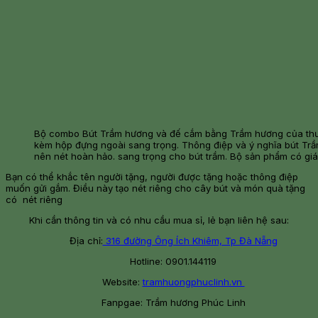
Bộ combo Bút Trầm hương và đế cắm bằng Trầm hương của thư
kèm hộp đựng ngoài sang trọng. Thông điệp và ý nghĩa bút Trầm
nên nét hoàn hảo. sang trọng cho bút trầm. Bộ sản phẩm có gi
Bạn có thể khắc tên người tặng, người được tặng hoặc thông điệp
muốn gửi gắm. Điều này tạo nét riêng cho cây bút và món quà tặng
có nét riêng
Khi cần thông tin và có nhu cầu mua sỉ, lẻ bạn liên hệ sau:
Địa chỉ:
316 đường Ông Ích Khiêm, Tp Đà Nẵng
Hotline: 0901.144119
Website:
tramhuongphuclinh.vn
Fanpgae: Trầm hương Phúc Linh