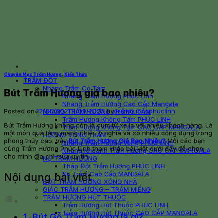
Chuyên Mục Trầm Hương
,
Kiến Thức
TRẦM ĐỐT
Nhang Trầm Có Tăm
Bút Trầm Hương giá bao nhiêu?
Nhang Trầm Hương Phúc Linh
Nhang Trầm Hương Cao Cấp Mangala
Posted on
12/05/2021
11/09/2023
by
tramhuongphuclinh
NHANG TRẦM HƯƠNG KHÔNG TĂM
Trầm Hương Không Tăm PHÚC LINH
Bút Trầm Hương không còn là cụm từ xa lạ với nhiều khách hàng. Là
Trầm Hương Không Tăm CAO CẤP MANGALA
một món quà tặng mang nhiều ý nghĩa và có nhiều công dụng trong
HƯƠNG VÒNG TRẦM
phong thủy cao. Vậy
Bút Trầm Hương Giá Bao Nhiêu?
Mời các bạn
Nhang Trầm Hương Vòng PHÚC LINH
cùng Trầm Hương Phúc Linh tham khảo bài viết dưới đây để chọn
Nhang Khoanh Trầm Hương CAO CẤP MANGALA
cho mình địa chỉ mua uy tín.
NỤ TRẦM HƯƠNG
Tháp Đốt Trầm Hương PHÚC LINH
Nụ Trầm Cao Cấp MANGALA
Nội dung bài viết
BỘT TRẦM HƯƠNG XÔNG NHÀ
GIÁC TRẦM HƯƠNG – TRẦM MIẾNG
TRẦM HƯƠNG HÚT THUỐC
Trầm Hương Hút Thuốc PHÚC LINH
Trầm Hương Hút Thuốc CAO CẤP MANGALA
Bút Gỗ Trầm Hương là gì?