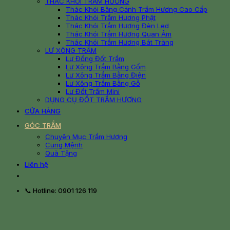
THÁC KHÓI TRẦM HƯƠNG
Thác Khói Bằng Cảnh Trầm Hương Cao Cấp
Thác Khói Trầm Hương Phật
Thác Khói Trầm Hương Đèn Led
Thác Khói Trầm Hương Quan Âm
Thác Khói Trầm Hương Bát Tràng
LƯ XÔNG TRẦM
Lư Đồng Đốt Trầm
Lư Xông Trầm Bằng Gốm
Lư Xông Trầm Bằng Điện
Lư Xông Trầm Bằng Gỗ
Lư Đốt Trầm Mini
DỤNG CỤ ĐỐT TRẦM HƯƠNG
CỬA HÀNG
GÓC TRẦM
Chuyên Mục Trầm Hương
Cung Mệnh
Quà Tặng
Liên hệ
📞 Hotline: 0901 126 119