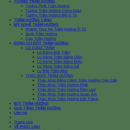
TƯỢNG TRẦM HƯƠNG
Tượng Phật Trầm Hương
Tượng Trầm Hương Công Giáo
Tượng Trầm Hương Để Ô Tô
TRẦM HƯƠNG CẢNH
MỸ NGHỆ TRẦM HƯƠNG
Khánh Treo Xe Trầm Hương Ô Tô
Quạt Trầm Hương
Cục Trầm Hương
DỤNG CỤ ĐỐT TRẦM HƯƠNG
LƯ XÔNG TRẦM
Lư Đồng Đốt Trầm
Lư Xông Trầm Bằng Gốm
Lư Xông Trầm Bằng Điện
Lư Xông Trầm Bằng Gỗ
Lư Đốt Trầm Mini
THÁC KHÓI TRẦM HƯƠNG
Thác Khói Bằng Cảnh Trầm Hương Cao Cấp
Thác Khói Trầm Hương Phật
Thác Khói Trầm Hương Đèn Led
Thác Khói Trầm Hương Quan Âm
Thác Khói Trầm Hương Bát Tràng
BÚT TRẦM HƯƠNG
QUÀ TẶNG TRẦM HƯƠNG
Liên hệ
Trang chủ
VỀ PHÚC LINH