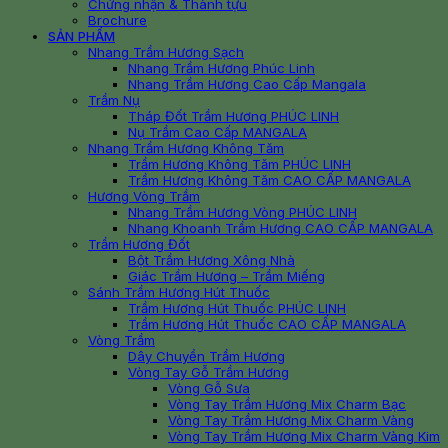
Chứng nhận & Thành tựu
Brochure
SẢN PHẨM
Nhang Trầm Hương Sạch
Nhang Trầm Hương Phúc Linh
Nhang Trầm Hương Cao Cấp Mangala
Trầm Nụ
Tháp Đốt Trầm Hương PHÚC LINH
Nụ Trầm Cao Cấp MANGALA
Nhang Trầm Hương Không Tăm
Trầm Hương Không Tăm PHÚC LINH
Trầm Hương Không Tăm CAO CẤP MANGALA
Hương Vòng Trầm
Nhang Trầm Hương Vòng PHÚC LINH
Nhang Khoanh Trầm Hương CAO CẤP MANGALA
Trầm Hương Đốt
Bột Trầm Hương Xông Nhà
Giác Trầm Hương – Trầm Miếng
Sánh Trầm Hương Hút Thuốc
Trầm Hương Hút Thuốc PHÚC LINH
Trầm Hương Hút Thuốc CAO CẤP MANGALA
Vòng Trầm
Dây Chuyền Trầm Hương
Vòng Tay Gỗ Trầm Hương
Vòng Gỗ Sưa
Vòng Tay Trầm Hương Mix Charm Bạc
Vòng Tay Trầm Hương Mix Charm Vàng
Vòng Tay Trầm Hương Mix Charm Vàng Kim