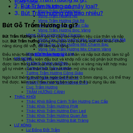
VÒNG TRẦM
Bút Trầm hương có mấy loại?
Vòng Tay Gỗ Trầm Hương
Vòng Trầm Hương Nam
Bút Trầm hương giá bao nhiêu?
Vòng Trầm Hương Nữ
Vòng Trầm Hương Giá Rẻ
Bút Gỗ Trầm Hương là gì?
Vòng Trầm Hương Cao Cấp
Vòng Trầm Hương Bọc Vàng
Vòng Trầm Hương Mix Charm
Bút Trầm hương
là tên gọi từ cấu tạo nguyên liệu của thân và nắp
Vòng Tay Trầm Hương Mix Charm Vàng Kim Mã
bút.
Bút Trầm hương
cũng như bao cây bút ký, bút viết khác chức
Vòng Tay Trầm Hương Mix Charm Bạc
năng dùng để viết, để làm quà tặng.
Vòng Tay Trầm Hương Mix Charm Vàng
Vòng Trầm Hương 108 Hạt
Điều khác biệt là
Bút Trầm hương
có thân và nắp bút được làm từ gỗ
MỸ NGHỆ
Trầm hương, Phụ kiện đầu bút và khớp nối các bộ phận bút thường
TƯỢNG TRẦM HƯƠNG
được làm bằng kim loại mạ vàng. Phụ kiện xi vàng này kết hợp màu
Tượng Phật Trầm Hương
gỗ tự nhiên của thân bút tạo nét thẩm mỹ cho cây bút.
Tượng Trầm Hương Công Giáo
Ngòi bút thông thường là ngòi Gel Parker 0.5mm dạng bi, có thể thay
Tượng Trầm Hương Để Ô Tô
thế được. Nên bút Trầm hương tiện lợi có thể sử dụng lâu dài.
Khánh Treo Xe Trầm Hương Ô Tô
Cục Trầm Hương
TRẦM HƯƠNG CẢNH
THÁC KHÓI
Thác Khói Bằng Cảnh Trầm Hương Cao Cấp
Thác Khói Trầm Hương Phật
Thác Khói Trầm Hương Đèn Led
Thác Khói Trầm Hương Quan Âm
Thác Khói Trầm Hương Bát Tràng
LƯ XÔNG
Lư Đồng Đốt Trầm