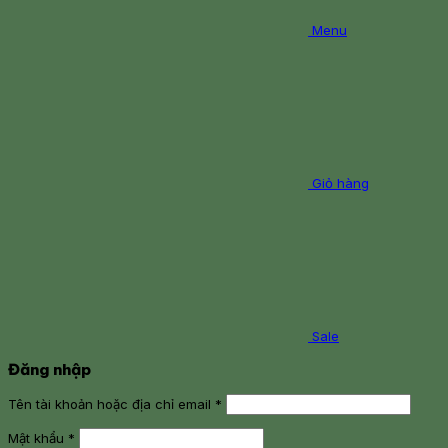
Menu
Giỏ hàng
Sale
Đăng nhập
Tên tài khoản hoặc địa chỉ email
*
Mật khẩu
*