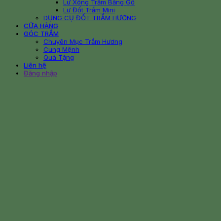
Lư Xông Trầm Bằng Gỗ
Lư Đốt Trầm Mini
DỤNG CỤ ĐỐT TRẦM HƯƠNG
CỬA HÀNG
GÓC TRẦM
Chuyên Mục Trầm Hương
Cung Mệnh
Quà Tặng
Liên hệ
Đăng nhập