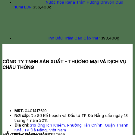
Nước hoa Rana Trầm Hương Gravon Oud
10ml EDP
356,400
₫
Tinh Dầu Trầm Cao Cấp 1ml
1,193,400
₫
CÔNG TY TNHH SẢN XUẤT - THƯƠNG MẠI VÀ DỊCH VỤ
CHÂU THÔNG
MST:
0401417619
Nơi cấp:
Do Sở Kế hoạch và Đầu tư TP Đà Nẵng cấp ngày 13
tháng 4 năm 2011.
Địa chỉ:
316 Ông Ích Khiêm, Phường Tân Chính, Quận Thanh
Khê, TP Đà Nẵng, Việt Nam
HỖ TRỢ KHÁCH HÀNG
Điện Thoại:
02363 537688