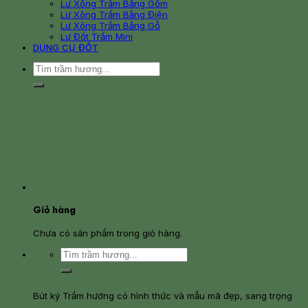
Lư Xông Trầm Bằng Gốm
Lư Xông Trầm Bằng Điện
Lư Xông Trầm Bằng Gỗ
Lư Đốt Trầm Mini
DỤNG CỤ ĐỐT
Tìm
kiếm:
Giỏ hàng
Chưa có sản phẩm trong giỏ hàng.
Tìm
kiếm:
Bút ký Trầm hương có hình thức và mẫu mã đẹp, sang trọng