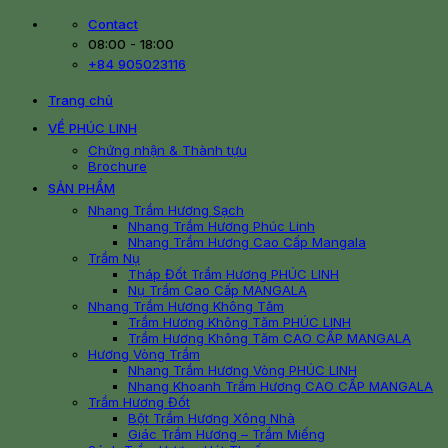
Skip
Contact
to
08:00 - 18:00
content
+84 905023116
Trang chủ
VỀ PHÚC LINH
Chứng nhận & Thành tựu
Brochure
SẢN PHẨM
Nhang Trầm Hương Sạch
Nhang Trầm Hương Phúc Linh
Nhang Trầm Hương Cao Cấp Mangala
Trầm Nụ
Tháp Đốt Trầm Hương PHÚC LINH
Nụ Trầm Cao Cấp MANGALA
Nhang Trầm Hương Không Tăm
Trầm Hương Không Tăm PHÚC LINH
Trầm Hương Không Tăm CAO CẤP MANGALA
Hương Vòng Trầm
Nhang Trầm Hương Vòng PHÚC LINH
Nhang Khoanh Trầm Hương CAO CẤP MANGALA
Trầm Hương Đốt
Bột Trầm Hương Xông Nhà
Giác Trầm Hương – Trầm Miếng