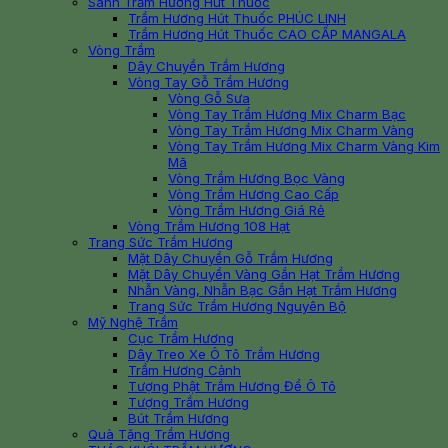
Sánh Trầm Hương Hút Thuốc
Trầm Hương Hút Thuốc PHÚC LINH
Trầm Hương Hút Thuốc CAO CẤP MANGALA
Vòng Trầm
Dây Chuyền Trầm Hương
Vòng Tay Gỗ Trầm Hương
Vòng Gỗ Sưa
Vòng Tay Trầm Hương Mix Charm Bạc
Vòng Tay Trầm Hương Mix Charm Vàng
Vòng Tay Trầm Hương Mix Charm Vàng Kim
Mã
Vòng Trầm Hương Bọc Vàng
Vòng Trầm Hương Cao Cấp
Vòng Trầm Hương Giá Rẻ
Vòng Trầm Hương 108 Hạt
Trang Sức Trầm Hương
Mặt Dây Chuyền Gỗ Trầm Hương
Mặt Dây Chuyền Vàng Gắn Hạt Trầm Hương
Nhẫn Vàng, Nhẫn Bạc Gắn Hạt Trầm Hương
Trang Sức Trầm Hương Nguyên Bộ
Mỹ Nghệ Trầm
Cục Trầm Hương
Dây Treo Xe Ô Tô Trầm Hương
Trầm Hương Cảnh
Tượng Phật Trầm Hương Để Ô Tô
Tượng Trầm Hương
Bút Trầm Hương
Quà Tặng Trầm Hương