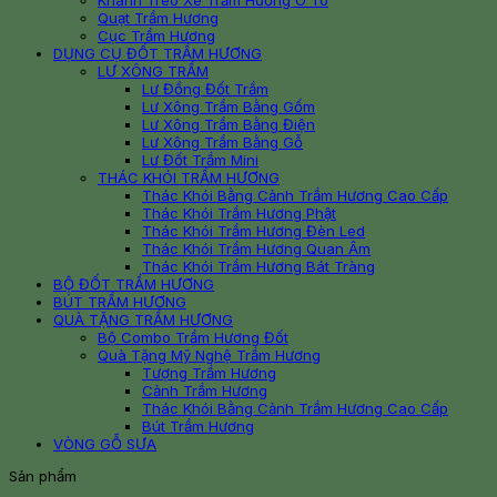
Khánh Treo Xe Trầm Hương Ô Tô
Quạt Trầm Hương
Cục Trầm Hương
DỤNG CỤ ĐỐT TRẦM HƯƠNG
LƯ XÔNG TRẦM
Lư Đồng Đốt Trầm
Lư Xông Trầm Bằng Gốm
Lư Xông Trầm Bằng Điện
Lư Xông Trầm Bằng Gỗ
Lư Đốt Trầm Mini
THÁC KHÓI TRẦM HƯƠNG
Thác Khói Bằng Cảnh Trầm Hương Cao Cấp
Thác Khói Trầm Hương Phật
Thác Khói Trầm Hương Đèn Led
Thác Khói Trầm Hương Quan Âm
Thác Khói Trầm Hương Bát Tràng
BỘ ĐỐT TRẦM HƯƠNG
BÚT TRẦM HƯƠNG
QUÀ TẶNG TRẦM HƯƠNG
Bộ Combo Trầm Hương Đốt
Quà Tặng Mỹ Nghệ Trầm Hương
Tượng Trầm Hương
Cảnh Trầm Hương
Thác Khói Bằng Cảnh Trầm Hương Cao Cấp
Bút Trầm Hương
VÒNG GỖ SƯA
Sản phẩm