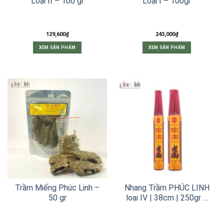
Loại II – 100 gr
Loại I – 100gr
129,600
₫
243,000
₫
XEM SẢN PHẨM
XEM SẢN PHẨM
Trầm Miếng Phúc Linh –
Nhang Trầm PHÚC LINH
50 gr
loại IV | 38cm | 250gr –
500gr – 1000gr