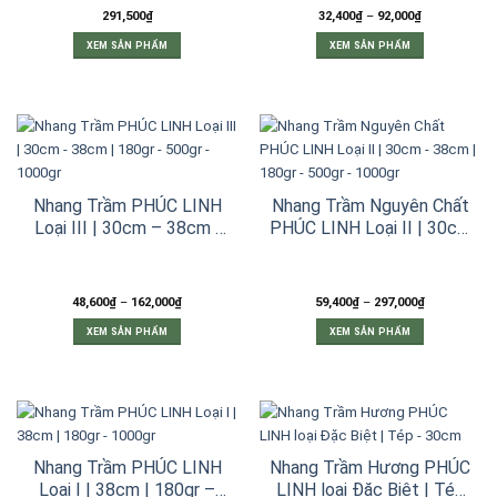
Khoảng
291,500
₫
32,400
₫
–
92,000
₫
giá:
từ
XEM SẢN PHẨM
XEM SẢN PHẨM
32,400₫
đến
Sản
92,000₫
phẩm
này
có
nhiều
biến
thể.
Các
Nhang Trầm PHÚC LINH
Nhang Trầm Nguyên Chất
tùy
Loại III | 30cm – 38cm |
PHÚC LINH Loại II | 30cm
chọn
180gr – 500gr – 1000gr
– 38cm | 180gr – 500gr –
có
1000gr
thể
được
Khoảng
Khoảng
48,600
₫
–
162,000
₫
59,400
₫
–
297,000
₫
chọn
giá:
giá:
từ
từ
trên
XEM SẢN PHẨM
XEM SẢN PHẨM
48,600₫
59,400₫
đến
đến
trang
Sản
Sản
162,000₫
297,000₫
sản
phẩm
phẩm
phẩm
này
này
có
có
nhiều
nhiều
biến
biến
Nhang Trầm PHÚC LINH
Nhang Trầm Hương PHÚC
thể.
thể.
Các
Các
Loại I | 38cm | 180gr –
LINH loại Đặc Biệt | Tép