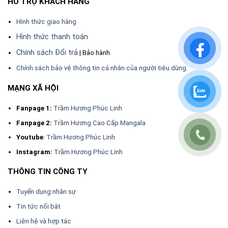
HỖ TRỢ KHÁCH HÀNG
hoạt hằng ngày.
Hình thức giao hàng
Trầm Hương Cao Cấp Mangala
Hình thức thanh toán
Dòng trầm hương cao cấp với mùi hương đậm và chiều sâu hương rõ
Chính sách Đổi trả
| Bảo hành
hơn, phù hợp cho nhu cầu thưởng trầm hoặc không gian yên tĩnh.
Chính sách bảo vệ thông tin cá nhân của người tiêu dùng.
Sản phẩm có nhiều mức hương và phân khúc khác nhau để khách hàng
dễ lựa chọn theo nhu cầu sử dụng và sở thích cá nhân.
MẠNG XÃ HỘI
Fanpage 1:
Trầm Hương Phúc Linh
Fanpage 2:
Trầm Hương Cao Cấp Mangala
Youtube
:
Trầm Hương Phúc Linh
Instagram:
Trầm Hương Phúc Linh
THÔNG TIN CÔNG TY
Tuyển dụng nhân sự
Tin tức nổi bật
Liên hệ và hợp tác