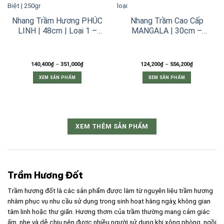
biến
thể.
Các
Nhang Trầm Hương PHÚC
Nhang Trầm Cao Cấp
tùy
LINH | 48cm | Loại 1 –
MANGALA | 30cm –
chọn
Loại Đặc Biệt | 250gr
38cm | Nhiều loại
có
thể
được
Khoảng
Khoảng
140,400
₫
–
351,000
₫
124,200
₫
–
556,200
₫
chọn
giá:
giá:
từ
từ
trên
XEM SẢN PHẨM
XEM SẢN PHẨM
140,400₫
124,200₫
đến
đến
trang
Sản
Sản
351,000₫
556,200₫
sản
phẩm
phẩm
phẩm
này
này
có
có
nhiều
nhiều
XEM THÊM SẢN PHẨM
biến
biến
thể.
thể.
Các
Các
tùy
tùy
chọn
chọn
có
có
Trầm Hương Đốt
thể
thể
được
được
Trầm hương đốt là các sản phẩm được làm từ nguyên liệu trầm hương
chọn
chọn
nhằm phục vụ nhu cầu sử dụng trong sinh hoạt hằng ngày, không gian
trên
trên
tâm linh hoặc thư giãn. Hương thơm của trầm thường mang cảm giác
trang
trang
ấm, nhẹ và dễ chịu nên được nhiều người sử dụng khi xông phòng, ngồi
sản
sản