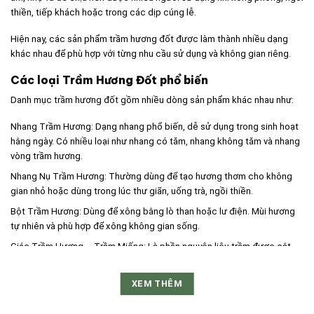
phẩm
phẩm
thiền, tiếp khách hoặc trong các dịp cúng lễ.
Hiện nay, các sản phẩm trầm hương đốt được làm thành nhiều dạng
khác nhau để phù hợp với từng nhu cầu sử dụng và không gian riêng.
Các loại Trầm Hương Đốt phổ biến
Danh mục trầm hương đốt gồm nhiều dòng sản phẩm khác nhau như:
Nhang Trầm Hương: Dạng nhang phổ biến, dễ sử dụng trong sinh hoạt
hằng ngày. Có nhiều loại như nhang có tăm, nhang không tăm và nhang
vòng trầm hương.
Nhang Nụ Trầm Hương: Thường dùng để tạo hương thơm cho không
gian nhỏ hoặc dùng trong lúc thư giãn, uống trà, ngồi thiền.
Bột Trầm Hương: Dùng để xông bằng lò than hoặc lư điện. Mùi hương
tự nhiên và phù hợp để xông không gian sống.
Giác Trầm Hương – Trầm Miếng: Là phần nguyên liệu trầm được cắt
nhỏ để đốt trực tiếp. Thường dùng trong nhu cầu xông nhà hoặc
thưởng hương.
XEM THÊM
Trầm Hương Đốt dùng để làm gì?