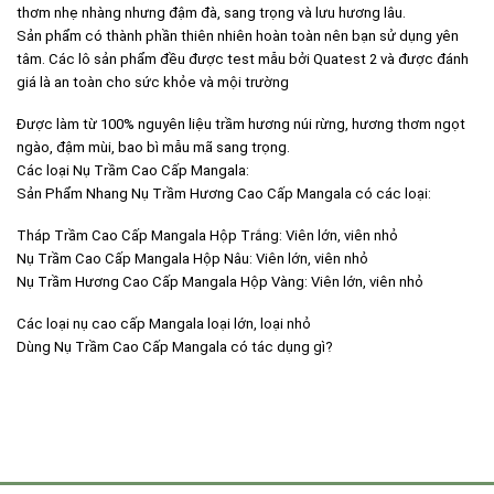
trên
thơm nhẹ nhàng nhưng đậm đà, sang trọng và lưu hương lâu.
trang
Sản phẩm có thành phần thiên nhiên hoàn toàn nên bạn sử dụng yên
sản
tâm. Các lô sản phẩm đều được test mẫu bởi Quatest 2 và được đánh
phẩm
giá là an toàn cho sức khỏe và mội trường
Được làm từ 100% nguyên liệu trầm hương núi rừng, hương thơm ngọt
ngào, đậm mùi, bao bì mẫu mã sang trọng.
Các loại Nụ Trầm Cao Cấp Mangala:
Sản Phẩm Nhang Nụ Trầm Hương Cao Cấp Mangala có các loại:
Tháp Trầm Cao Cấp Mangala Hộp Trắng: Viên lớn, viên nhỏ
Nụ Trầm Cao Cấp Mangala Hộp Nâu: Viên lớn, viên nhỏ
Nụ Trầm Hương Cao Cấp Mangala Hộp Vàng: Viên lớn, viên nhỏ
Các loại nụ cao cấp Mangala loại lớn, loại nhỏ
Dùng Nụ Trầm Cao Cấp Mangala có tác dụng gì?
Trầm hương có một nguồn năng lượng dương rất lớn nên khi xông đốt
Trầm sẽ giúp tái tạo nguồn năng lượng cho không gian sống, xua đi
những điều xấu, không may mắn.
Trong tinh dầu trầm hương có hoạt chất giúp khử khuẩn, thanh lọc
không khí, khử đi mùi khó chịu gây ảnh hưởng đến chất lượng cuộc