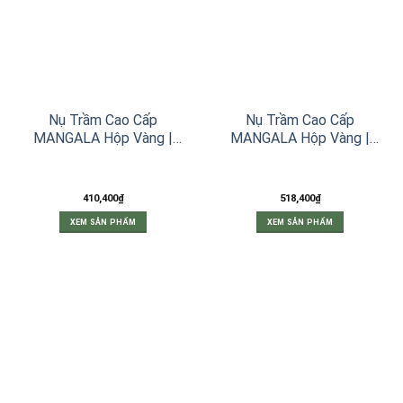
tùy
chọn
có
thể
được
chọn
trên
trang
Nụ Trầm Cao Cấp
Nụ Trầm Cao Cấp
sản
MANGALA Hộp Vàng |
MANGALA Hộp Vàng |
phẩm
Viên Nhỏ – 25 Viên
Viên Lớn – 22 Viên
410,400
₫
518,400
₫
XEM SẢN PHẨM
XEM SẢN PHẨM