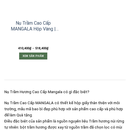
Nụ Trầm Cao Cấp
MANGALA Hộp Vàng |
Viên nhỏ – Viên lớn
Khoảng
410,400
₫
–
518,400
₫
giá:
từ
XEM SẢN PHẨM
410,400₫
đến
Sản
518,400₫
phẩm
này
có
nhiều
biến
thể.
Nụ Trầm Hương Cao Cấp Mangala có gì đặc biệt?
Các
tùy
Nụ Trầm Cao Cấp MANGALA có thiết kế hộp giấy thân thiện với môi
chọn
trường, mẫu mã bao bì đẹp phù hợp với sản phẩm cao cấp và phù hợp
có
để làm Quà tặng.
thể
được
Điều đặc biệt của sản phẩm là nguồn nguyên liệu Trầm hương núi rừng
chọn
tự nhiên: bột trầm hương được xay từ nguồn trầm đã chọn lọc có mùi