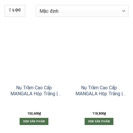
LỌC
Nụ Trầm Cao Cấp
Nụ Trầm Cao Cấp
MANGALA Hộp Trắng |
MANGALA Hộp Trắng |
Viên Nhỏ – 25 Viên
Viên Lớn – 22 Viên
102,600
₫
118,800
₫
XEM SẢN PHẨM
XEM SẢN PHẨM