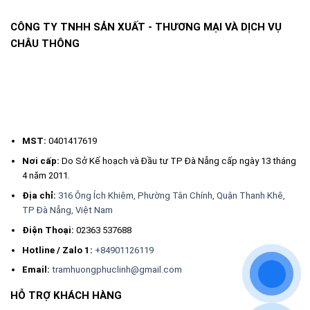
sống.
Tại các cơ sở kinh doanh, cửa hàng buôn bán dâng hương Trầm lên
CÔNG TY TNHH SẢN XUẤT - THƯƠNG MẠI VÀ DỊCH VỤ
các bàn thờ Ông địa, Thần tài, vào mỗi buổi trong ngày mong cầu mua
CHÂU THÔNG
may bán đắt.
Xông dâng hương lên Bàn thờ Tổ tiên, Ông Bà.
Xông hương vào các Dịp lễ Tết, Đám giỗ, cúng kiếng, trong năm
Hương thơm dịu nhẹ, ngọt thanh của trầm hương khi xông giúp giảm
căng thẳng mệt mõi, stress, an thần. Đây củng là liệu pháp để điều trị
mất ngủ, stress bằng hương thơm.
MST:
0401417619
Vì sao giá Nụ Trầm Cao Cấp Mangala lại đắt?
Nơi cấp:
Do Sở Kế hoạch và Đầu tư TP Đà Nẵng cấp ngày 13 tháng
4 năm 2011.
Nụ trầm Mangala có mùi thơm quyến rũ đặc trưng loại trầm núi rừng là
loại trầm đắt nhất và có hương lưu rất lâu.
Địa chỉ:
316 Ông Ích Khiêm, Phường Tân Chính, Quận Thanh Khê,
Bao bì mẫu mã sang trọng, tỷ mỹ.
TP Đà Nẵng, Việt Nam
Trong mỗi loại phẩm chất trên đều có viên nhỏ, viên lớn để bạn sử
Điện Thoại:
02363 537688
dụng.
Nhiều gu hương thơm cho khách hàng lựa chọn: Hộp trắng mùi thơm
Hotline / Zalo 1:
+84901126119
nhẹ nhàng, thư giãn, hộp nâu hương thơm thanh khiết, dịu nhẹ, tinh tế
Email:
tramhuongphuclinh@gmail.com
và sang trọng, hộp vàng mùi thơm mạnh, đậm đà, ngọt thanh.
HỖ TRỢ KHÁCH HÀNG
Mua Nụ Trầm Hương Cao Cấp Mangala ở đâu?