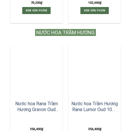
70,200
₫
102,600
₫
XEM SẢN PHẨM
XEM SẢN PHẨM
NƯỚC HOA TRẦM HƯƠNG
Nước hoa Rana Trầm
Nước hoa Trầm Hương
Hương Gravon Oud
Rana Lumor Oud 10ml
10ml EDP
EDP
356,400
₫
356,400
₫