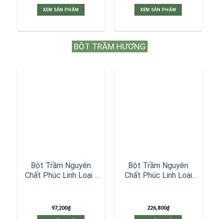
XEM SẢN PHẨM
XEM SẢN PHẨM
BỘT TRẦM HƯƠNG
Bột Trầm Nguyên
Bột Trầm Nguyên
Chất Phúc Linh Loại I
Chất Phúc Linh Loại
– 60 gr
Đặc Biệt – 60 gr
97,200
₫
226,800
₫