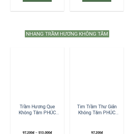
NHANG TRẦM HƯƠNG KHÔNG TĂM
Trầm Hương Que
Tim Trầm Thư Giãn
Không Tăm PHÚC
Không Tăm PHÚC
LINH TẶNG Phụ Kiện
LINH Nắp Trắng
Đốt
20cm|20gr|80 Que|
Tặng Hồ Lô
Khoảng
97,200
₫
–
513,000
₫
97,200
₫