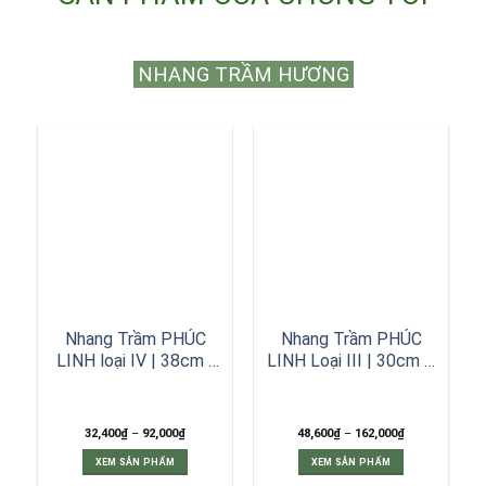
NHANG TRẦM HƯƠNG
Nhang Trầm PHÚC
Nhang Trầm PHÚC
LINH loại IV | 38cm |
LINH Loại III | 30cm –
250gr – 500gr –
38cm | 180gr – 500gr
1000gr
– 1000gr
Khoảng
Khoảng
32,400
₫
–
92,000
₫
48,600
₫
–
162,000
₫
giá:
giá:
từ
từ
XEM SẢN PHẨM
XEM SẢN PHẨM
32,400₫
48,600₫
đến
đến
Sản
Sản