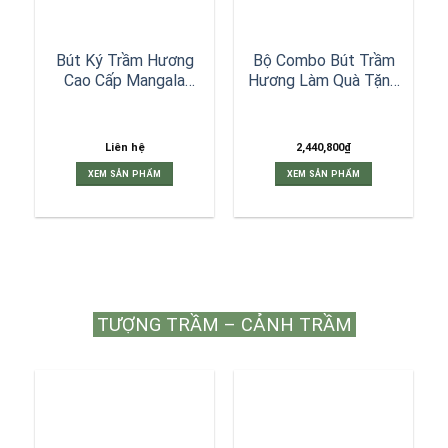
Bút Ký Trầm Hương
Bộ Combo Bút Trầm
Cao Cấp Mangala
Hương Làm Quà Tặng
Tặng Hộp Quà
Cao Cấp MANGALA
Liên hệ
2,440,800
₫
XEM SẢN PHẨM
XEM SẢN PHẨM
TƯỢNG TRẦM – CẢNH TRẦM