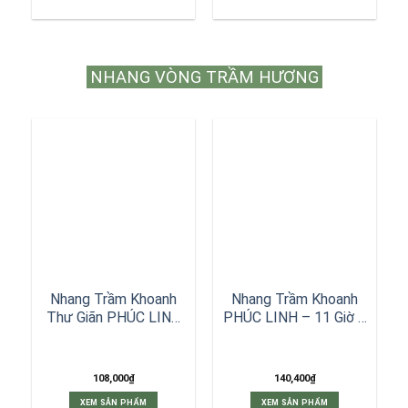
92,000₫
162,000₫
phẩm
phẩm
này
này
có
có
nhiều
nhiều
NHANG VÒNG TRẦM HƯƠNG
biến
biến
thể.
thể.
Các
Các
tùy
tùy
chọn
chọn
có
có
thể
thể
được
được
chọn
chọn
trên
trên
trang
trang
sản
sản
phẩm
phẩm
Nhang Trầm Khoanh
Nhang Trầm Khoanh
Thư Giãn PHÚC LINH
PHÚC LINH – 11 Giờ –
– 2 Giờ – 20 Khoanh
10 Khoanh
108,000
₫
140,400
₫
XEM SẢN PHẨM
XEM SẢN PHẨM