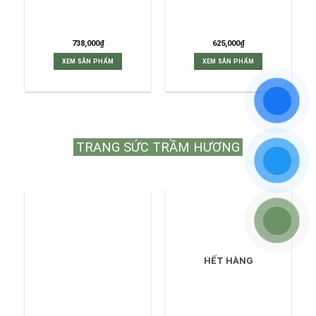
Nguyên Chất Đen 8ly
Nguyên Chất Xám 8ly
738,000
₫
625,000
₫
XEM SẢN PHẨM
XEM SẢN PHẨM
TRANG SỨC TRẦM HƯƠNG
HẾT HÀNG