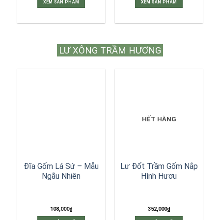
XEM SẢN PHẨM
XEM SẢN PHẨM
LƯ XÔNG TRẦM HƯƠNG
HẾT HÀNG
Đĩa Gốm Lá Sứ – Mẫu
Lư Đốt Trầm Gốm Nắp
Ngẫu Nhiên
Hình Hươu
108,000
₫
352,000
₫