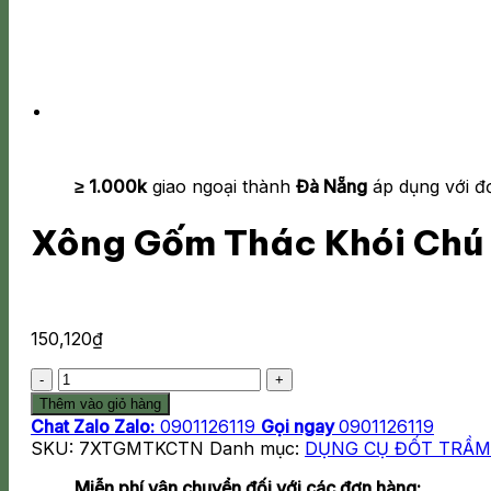
≥ 1.000k
giao ngoại thành
Đà Nẵng
áp dụng với đ
Xông Gốm Thác Khói Chú 
150,120
₫
Xông
Gốm
Thêm vào giỏ hàng
Thác
Chat Zalo
Zalo:
0901126119
Gọi ngay
0901126119
Khói
SKU:
7XTGMTKCTN
Danh mục:
DỤNG CỤ ĐỐT TRẦ
Chú
Tiểu
Miễn phí vận chuyển đối với các đơn hàng: