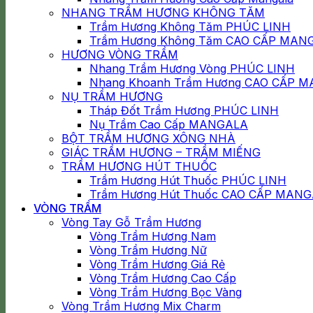
NHANG TRẦM HƯƠNG KHÔNG TĂM
Trầm Hương Không Tăm PHÚC LINH
Trầm Hương Không Tăm CAO CẤP MAN
HƯƠNG VÒNG TRẦM
Nhang Trầm Hương Vòng PHÚC LINH
Nhang Khoanh Trầm Hương CAO CẤP 
NỤ TRẦM HƯƠNG
Tháp Đốt Trầm Hương PHÚC LINH
Nụ Trầm Cao Cấp MANGALA
BỘT TRẦM HƯƠNG XÔNG NHÀ
GIÁC TRẦM HƯƠNG – TRẦM MIẾNG
TRẦM HƯƠNG HÚT THUỐC
Trầm Hương Hút Thuốc PHÚC LINH
Trầm Hương Hút Thuốc CAO CẤP MAN
VÒNG TRẦM
Vòng Tay Gỗ Trầm Hương
Vòng Trầm Hương Nam
Vòng Trầm Hương Nữ
Vòng Trầm Hương Giá Rẻ
Vòng Trầm Hương Cao Cấp
Vòng Trầm Hương Bọc Vàng
Vòng Trầm Hương Mix Charm