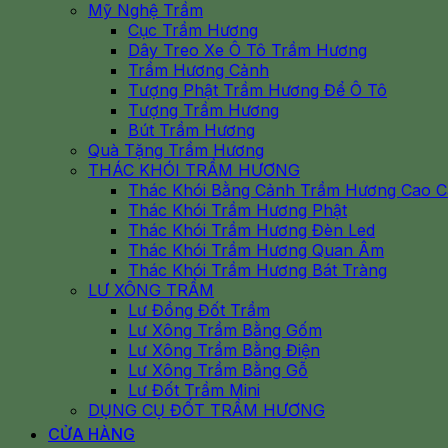
Mỹ Nghệ Trầm
Cục Trầm Hương
Dây Treo Xe Ô Tô Trầm Hương
Trầm Hương Cảnh
Tượng Phật Trầm Hương Để Ô Tô
Tượng Trầm Hương
Bút Trầm Hương
Quà Tặng Trầm Hương
THÁC KHÓI TRẦM HƯƠNG
Thác Khói Bằng Cảnh Trầm Hương Cao 
Thác Khói Trầm Hương Phật
Thác Khói Trầm Hương Đèn Led
Thác Khói Trầm Hương Quan Âm
Thác Khói Trầm Hương Bát Tràng
LƯ XÔNG TRẦM
Lư Đồng Đốt Trầm
Lư Xông Trầm Bằng Gốm
Lư Xông Trầm Bằng Điện
Lư Xông Trầm Bằng Gỗ
Lư Đốt Trầm Mini
DỤNG CỤ ĐỐT TRẦM HƯƠNG
CỬA HÀNG