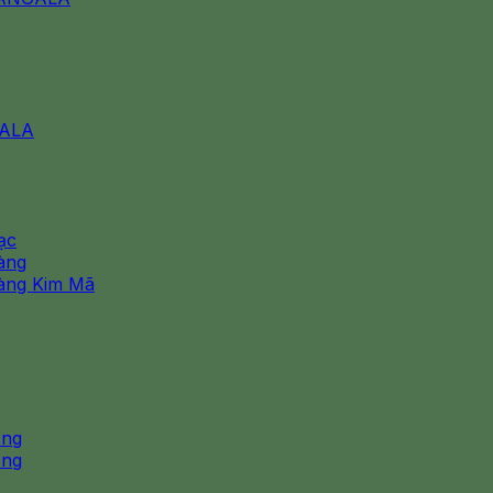
GALA
ạc
àng
àng Kim Mã
ơng
ơng