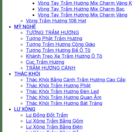
Vòng Tay Trầm Hương Mix Charm Vàng 
Vòng Tay Trầm Hương Mix Charm Bạc
Vòng Tay Trầm Hương Mix Charm Vàng
Vòng Trầm Hương 108 Hạt
MỸ NGHỆ
TƯỢNG TRẦM HƯƠNG
Tượng Phật Trầm Hương
Tượng Trầm Hương Công Giáo
Tượng Trầm Hương Để Ô Tô
Khánh Treo Xe Trầm Hương Ô Tô
Cục Trầm Hương
TRẦM HƯƠNG CẢNH
THÁC KHÓI
Thác Khói Bằng Cảnh Trầm Hương Cao Cấp
Thác Khói Trầm Hương Phật
Thác Khói Trầm Hương Đèn Led
Thác Khói Trầm Hương Quan Âm
Thác Khói Trầm Hương Bát Tràng
LƯ XÔNG
Lư Đồng Đốt Trầm
Lư Xông Trầm Bằng Gốm
Lư Xông Trầm Bằng Điện