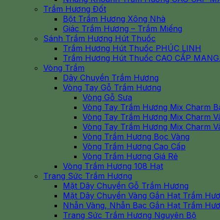
Trầm Hương Đốt
Bột Trầm Hương Xông Nhà
Giác Trầm Hương – Trầm Miếng
Sánh Trầm Hương Hút Thuốc
Trầm Hương Hút Thuốc PHÚC LINH
Trầm Hương Hút Thuốc CAO CẤP MAN
Vòng Trầm
Dây Chuyền Trầm Hương
Vòng Tay Gỗ Trầm Hương
Vòng Gỗ Sưa
Vòng Tay Trầm Hương Mix Charm B
Vòng Tay Trầm Hương Mix Charm V
Vòng Tay Trầm Hương Mix Charm V
Vòng Trầm Hương Bọc Vàng
Vòng Trầm Hương Cao Cấp
Vòng Trầm Hương Giá Rẻ
Vòng Trầm Hương 108 Hạt
Trang Sức Trầm Hương
Mặt Dây Chuyền Gỗ Trầm Hương
Mặt Dây Chuyền Vàng Gắn Hạt Trầm Hư
Nhẫn Vàng, Nhẫn Bạc Gắn Hạt Trầm Hư
Trang Sức Trầm Hương Nguyên Bộ