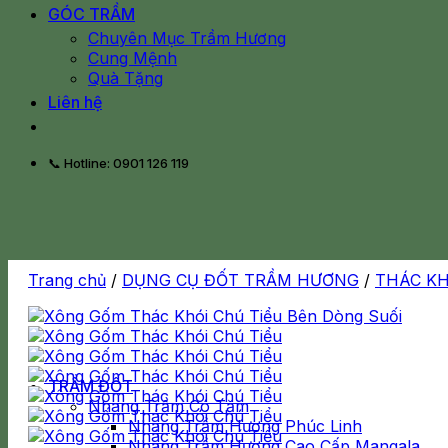
GÓC TRẦM
Chuyên Mục Trầm Hương
Cung Mệnh
Quà Tặng
Liên hệ
📞 Hotline: 0901 126 119
Trang chủ
/
DỤNG CỤ ĐỐT TRẦM HƯƠNG
/
THÁC K
TRẦM ĐỐT
Nhang Trầm Có Tăm
Nhang Trầm Hương Phúc Linh
Nhang Trầm Hương Cao Cấp Mangala