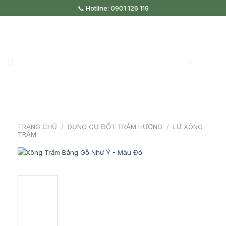
Skip
📞 Hotline: 0901 126 119
to
content
TRANG CHỦ
/
DỤNG CỤ ĐỐT TRẦM HƯƠNG
/
LƯ XÔNG
TRẦM