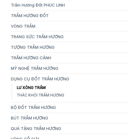
Trầm Hương Đốt PHÚC LINH
TRẦM HƯƠNG ĐỐT
VÒNG TRẦM
TRANG SỨC TRẦM HƯƠNG
TƯỢNG TRẦM HƯƠNG
TRẦM HƯƠNG CẢNH
MỸ NGHỆ TRẦM HƯƠNG
DỤNG CỤ ĐỐT TRẦM HƯƠNG
LƯ XÔNG TRẦM
THÁC KHÓI TRẦM HƯƠNG
BỘ ĐỐT TRẦM HƯƠNG
BÚT TRẦM HƯƠNG
QUÀ TẶNG TRẦM HƯƠNG
VÒNG GỖ SƯA