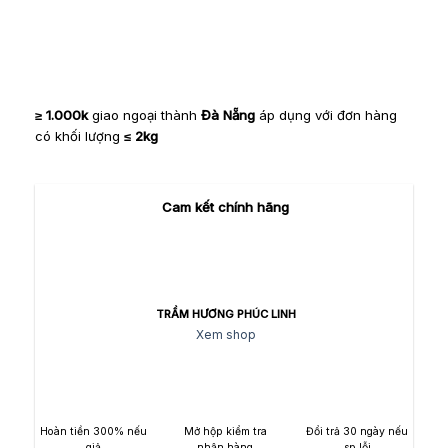
≥ 1.000k
giao ngoại thành
Đà Nẵng
áp dụng với đơn hàng
có khối lượng
≤ 2kg
Cam kết chính hãng
TRẦM HƯƠNG PHÚC LINH
Xem shop
Hoàn tiền 300% nếu
Mở hộp kiểm tra
Đổi trả 30 ngày nếu
giả
nhận hàng
sp lỗi