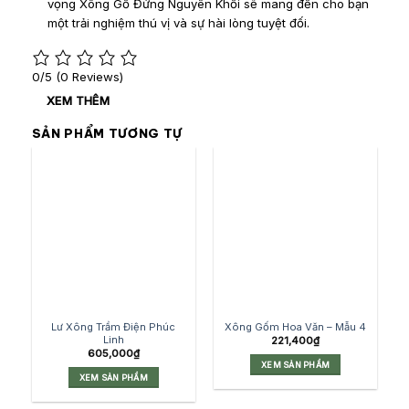
vọng Xông Gỗ Đứng Nguyên Khối sẽ mang đến cho bạn
một trải nghiệm thú vị và sự hài lòng tuyệt đối.
0/5
(0 Reviews)
XEM THÊM
SẢN PHẨM TƯƠNG TỰ
Lư Xông Trầm Điện Phúc
Xông Gốm Hoa Văn – Mẫu 4
Linh
221,400
₫
605,000
₫
XEM SẢN PHẨM
XEM SẢN PHẨM