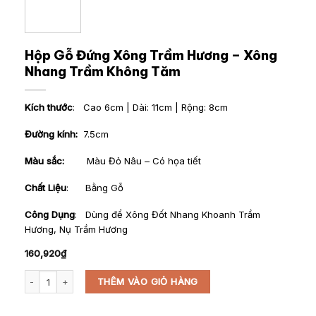
Hộp Gỗ Đứng Xông Trầm Hương – Xông
Nhang Trầm Không Tăm
Kích thước
: Cao 6cm | Dài: 11cm | Rộng: 8cm
Đường kính:
7.5cm
Màu sắc:
Màu Đỏ Nâu – Có họa tiết
Chất Liệu
: Bằng Gỗ
Công Dụng
: Dùng để Xông Đốt Nhang Khoanh Trầm
Hương, Nụ Trầm Hương
160,920
₫
Hộp Gỗ Đứng Xông Trầm Hương - Xông Nhang Trầm Không Tăm số lượ
THÊM VÀO GIỎ HÀNG