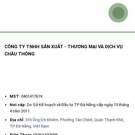
CÔNG TY TNHH SẢN XUẤT - THƯƠNG MẠI VÀ DỊCH VỤ
CHÂU THÔNG
Vòng tay nấu dầu đen có giá chỉ từ vài trăm ngàn.
Vòng Trầm Hương giá rẻ có đặc điểm gì?
Màu sắc:
MST:
0401417619
Đối với các loại vòng trầm hương giá rẻ màu sắc thường có màu xám
Nơi cấp:
Do Sở Kế hoạch và Đầu tư TP Đà Nẵng cấp ngày 13 tháng
đen, màu đen, màu xám vàng có độ bóng hơn so với trầm tự nhiên do
4 năm 2011.
được ép thêm một lớp dầu trầm công nghệ. Thường thì màu sắc của
Địa chỉ:
316 Ông Ích Khiêm, Phường Tân Chính, Quận Thanh Khê,
các loại này sẽ có chiều hướng giảm dần với thời gian.
TP Đà Nẵng, Việt Nam
Mùi Hương:
Điện Thoại:
02363 537688