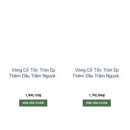
Vòng Cổ Tốc Tròn Ép
Vòng Cổ Tốc Tròn Ép
Thêm Dầu Trầm Nguyên
Thêm Dầu Trầm Nguyên
Chất Vàng 6ly Mix Charm
Chất Đặc Biệt 6ly Mix
Bạc
Charm Hồ Lô Đỏ
1,905,120
₫
1,792,000
₫
XEM SẢN PHẨM
XEM SẢN PHẨM