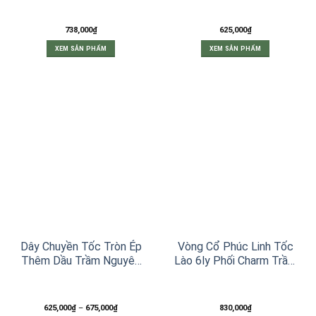
738,000
₫
625,000
₫
XEM SẢN PHẨM
XEM SẢN PHẨM
Dây Chuyền Tốc Tròn Ép
Vòng Cổ Phúc Linh Tốc
Thêm Dầu Trầm Nguyên
Lào 6ly Phối Charm Trầm
Chất Xám 8ly
Thánh Giá
Khoảng
625,000
₫
–
675,000
₫
830,000
₫
giá: