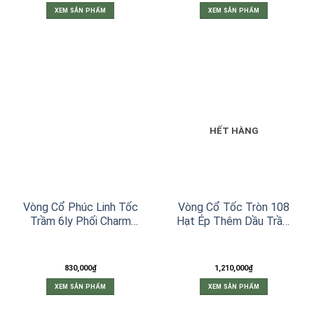
từ
XEM SẢN PHẨM
XEM SẢN PHẨM
625,000₫
đến
Sản
675,000₫
phẩm
này
có
nhiều
biến
thể.
Các
tùy
HẾT HÀNG
chọn
có
thể
được
chọn
trên
trang
Vòng Cổ Phúc Linh Tốc
Vòng Cổ Tốc Tròn 108
sản
Trầm 6ly Phối Charm
Hạt Ép Thêm Dầu Trầm
phẩm
Trầm Hồ Ly
Nguyên Chất Đen 6ly
830,000
₫
1,210,000
₫
XEM SẢN PHẨM
XEM SẢN PHẨM