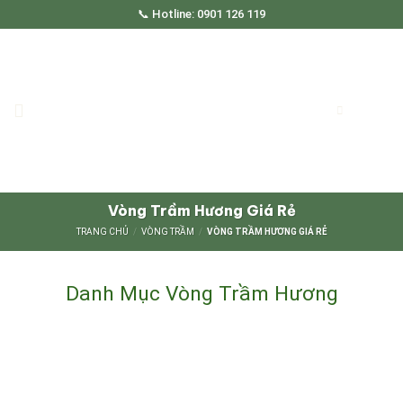
Skip
📞 Hotline: 0901 126 119
to
content
Vòng Trầm Hương Giá Rẻ
TRANG CHỦ
/
VÒNG TRẦM
/
VÒNG TRẦM HƯƠNG GIÁ RẺ
Danh Mục Vòng Trầm Hương