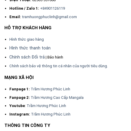
Điểm cộng cho các loại vòng tay trầm giá rẻ là có mùi thơm đậm nhờ
Hotline / Zalo 1:
+84901126119
được ép thêm một lớp dầu công nghệ, giúp vòng được thơm hơn,
Email:
tramhuongphuclinh@gmail.com
bóng hơn. tuy nhiên về thời gian thì mùi hương sẽ giảm dần vì phôi trầm
là tốc trầm trông. Nên cần phải nấu lại dầu để vòng được giữ trọn
HỖ TRỢ KHÁCH HÀNG
hương thơm.
Hình thức giao hàng
Cách sử dụng Vòng Trầm Hương giá rẻ?
Hình thức thanh toán
Vòng tay trầm hương sử dụng như các loại vòng thông thường khác,
mang như một loại trang sức hằng ngày khi đi chơi, đi tiệc. Củng có thể
Chính sách Đổi trả
| Bảo hành
là một sự lựa chọn làm quà tặng cho bạn bè, và những người thân yêu.
Chính sách bảo vệ thông tin cá nhân của người tiêu dùng.
Khi mang vòng trầm giá rẻ hạn chế sài nước hoa ở vùng cổ tay để tránh
mùi hương nước hoa sẽ làm át đi hương thơm của trầm.
MẠNG XÃ HỘI
Fanpage 1:
Trầm Hương Phúc Linh
Fanpage 2:
Trầm Hương Cao Cấp Mangala
Youtube
:
Trầm Hương Phúc Linh
Instagram:
Trầm Hương Phúc Linh
THÔNG TIN CÔNG TY