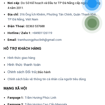
Nơi cấp:
Do Sở Kế hoạch và Đầu tư TP Đà Nẵng cấp ngày 13 tháng
lâu chùi sạch chỗ mốc rồi cho vào bao hoặc hộp
4 năm 2011.
kín để bảo quản.
Địa chỉ:
316 Ông Ích Khiêm, Phường Tân Chính, Quận Thanh Khê,
TP Đà Nẵng, Việt Nam
Tránh xa ngọn lửa để làm cháy hỏng hạt Trầm
Điện Thoại:
02363 537688
Hương.
Hotline / Zalo 1:
+84901126119
Email:
tramhuongphuclinh@gmail.com
Lúc cần thưởng thức mùi thơm của Trầm Hương thì
cho Vòng Trầm Hương vào lòng bàn tay để xoa
HỖ TRỢ KHÁCH HÀNG
hoặc xoa thấm một ít nước lên hạt Trầm hoặc để
Hình thức giao hàng
Trầm Hương trong hộp kín thời gian rồi mới đem ra
Hình thức thanh toán
ngửi mùi.
Chính sách Đổi trả
| Bảo hành
Chính sách bảo vệ thông tin cá nhân của người tiêu dùng.
MẠNG XÃ HỘI
Fanpage 1:
Trầm Hương Phúc Linh
Fanpage 2:
Trầm Hương Cao Cấp Mangala