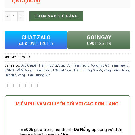
1,815,000
₫
Vòng Cổ Gỗ Trầm Hương Tốc 6 ly 108 hạt PHÚC LINH số lượng
THÊM VÀO GIỎ HÀNG
CHAT ZALO
GỌI NGAY
Zalo:
0901126119
0901126119
SKU:
42TTTXQD6
Danh mục:
Dây Chuyền Trầm Hương
,
Vòng Cổ Trầm Hương
,
Vòng Tay Gỗ Trầm Hương
,
VÒNG TRẦM
,
Vòng Trầm Hương 108 Hạt
,
Vòng Trầm Hương Giá Rẻ
,
Vòng Trầm Hương
Hạt Nhỏ
,
Vòng Trầm Hương Nữ
MIỄN PHÍ VẬN CHUYỂN ĐỐI VỚI CÁC ĐƠN HÀNG:
≥ 500k
giao trong nội thành
Đà Nẵng
áp dụng với đơn