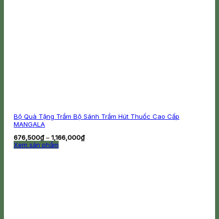
Bộ Quà Tặng Trầm Bộ Sánh Trầm Hút Thuốc Cao Cấp
MANGALA
Khoảng
676,500
₫
–
1,166,000
₫
giá:
Xem sản phẩm
từ
Sản
676,500₫
phẩm
đến
này
1,166,000₫
có
nhiều
biến
thể.
Các
tùy