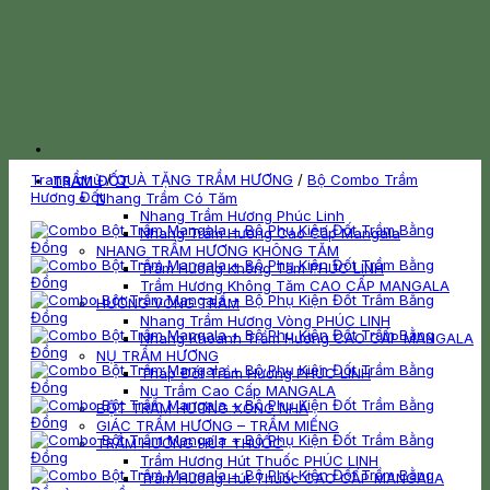
Trang chủ
/
QUÀ TẶNG TRẦM HƯƠNG
/
Bộ Combo Trầm
TRẦM ĐỐT
Hương Đốt
Nhang Trầm Có Tăm
Nhang Trầm Hương Phúc Linh
Nhang Trầm Hương Cao Cấp Mangala
NHANG TRẦM HƯƠNG KHÔNG TĂM
Trầm Hương Không Tăm PHÚC LINH
Trầm Hương Không Tăm CAO CẤP MANGALA
HƯƠNG VÒNG TRẦM
Nhang Trầm Hương Vòng PHÚC LINH
Nhang Khoanh Trầm Hương CAO CẤP MANGALA
NỤ TRẦM HƯƠNG
Tháp Đốt Trầm Hương PHÚC LINH
Nụ Trầm Cao Cấp MANGALA
BỘT TRẦM HƯƠNG XÔNG NHÀ
GIÁC TRẦM HƯƠNG – TRẦM MIẾNG
TRẦM HƯƠNG HÚT THUỐC
Trầm Hương Hút Thuốc PHÚC LINH
Trầm Hương Hút Thuốc CAO CẤP MANGALA