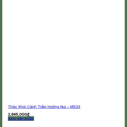
chọn
có
thể
được
chọn
trên
trang
sản
phẩm
Thác Khói Cảnh Trầm Hương Núi – MS33
2,695,000
₫
Xem sản phẩm