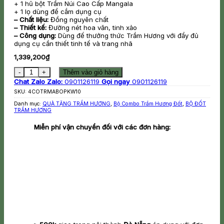
+ 1 hũ bột Trầm Núi Cao Cấp Mangala
+ 1 lọ dùng để cắm dụng cụ
– Chất liệu:
Đồng nguyên chất
– Thiết kế:
Đường nét hoa văn, tinh xảo
– Công dụng:
Dùng đế thưởng thức Trầm Hương với đẩy đủ
dụng cụ cần thiết tinh tế và trang nhã
1,339,200
₫
Combo Bột Trầm Mangala + Bộ Phụ Kiện Đốt Trầm Bằng Đồng số l
Thêm vào giỏ hàng
Chat Zalo
Zalo:
0901126119
Gọi ngay
0901126119
SKU:
4COTRMABOPKW10
Danh mục:
QUÀ TẶNG TRẦM HƯƠNG
,
Bộ Combo Trầm Hương Đốt
,
BỘ ĐỐT
TRẦM HƯƠNG
Miễn phí vận chuyển đối với các đơn hàng: