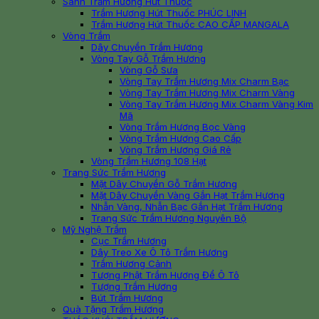
Sánh Trầm Hương Hút Thuốc
Trầm Hương Hút Thuốc PHÚC LINH
Trầm Hương Hút Thuốc CAO CẤP MANGALA
Vòng Trầm
Dây Chuyền Trầm Hương
Vòng Tay Gỗ Trầm Hương
Vòng Gỗ Sưa
Vòng Tay Trầm Hương Mix Charm Bạc
Vòng Tay Trầm Hương Mix Charm Vàng
Vòng Tay Trầm Hương Mix Charm Vàng Kim
Mã
Vòng Trầm Hương Bọc Vàng
Vòng Trầm Hương Cao Cấp
Vòng Trầm Hương Giá Rẻ
Vòng Trầm Hương 108 Hạt
Trang Sức Trầm Hương
Mặt Dây Chuyền Gỗ Trầm Hương
Mặt Dây Chuyền Vàng Gắn Hạt Trầm Hương
Nhẫn Vàng, Nhẫn Bạc Gắn Hạt Trầm Hương
Trang Sức Trầm Hương Nguyên Bộ
Mỹ Nghệ Trầm
Cục Trầm Hương
Dây Treo Xe Ô Tô Trầm Hương
Trầm Hương Cảnh
Tượng Phật Trầm Hương Để Ô Tô
Tượng Trầm Hương
Bút Trầm Hương
Quà Tặng Trầm Hương