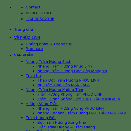
Skip
Contact
to
08:00 - 18:00
content
+84 905023116
Trang chủ
VỀ PHÚC LINH
Chứng nhận & Thành tựu
Brochure
SẢN PHẨM
Nhang Trầm Hương Sạch
Nhang Trầm Hương Phúc Linh
Nhang Trầm Hương Cao Cấp Mangala
Trầm Nụ
Tháp Đốt Trầm Hương PHÚC LINH
Nụ Trầm Cao Cấp MANGALA
Nhang Trầm Hương Không Tăm
Trầm Hương Không Tăm PHÚC LINH
Trầm Hương Không Tăm CAO CẤP MANGALA
Hương Vòng Trầm
Nhang Trầm Hương Vòng PHÚC LINH
Nhang Khoanh Trầm Hương CAO CẤP MANGALA
Trầm Hương Đốt
Bột Trầm Hương Xông Nhà
Giác Trầm Hương – Trầm Miếng