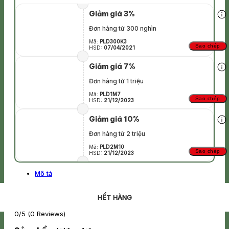
Giảm giá 3%
Đơn hàng từ 300 nghìn
Mã:
PLD300K3
Sao chép
HSD:
07/04/2021
Giảm giá 7%
Đơn hàng từ 1 triệu
Mã:
PLD1M7
Sao chép
HSD:
21/12/2023
Giảm giá 10%
Đơn hàng từ 2 triệu
Mã:
PLD2M10
Sao chép
HSD:
21/12/2023
Mô tả
HẾT HÀNG
HẾT HÀNG
HẾT HÀNG
HẾT HÀNG
HẾT HÀNG
HẾT HÀNG
HẾT HÀNG
0/5
(0 Reviews)