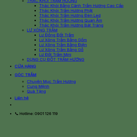
THÁC KHÓI TRẦM HƯƠNG
Thác Khói Bằng Cảnh Trầm Hương Cao Cấp
Thác Khói Trầm Hương Phật
Thác Khói Trầm Hương Đèn Led
Thác Khói Trầm Hương Quan Âm
Thác Khói Trầm Hương Bát Tràng
LƯ XÔNG TRẦM
Lư Đồng Đốt Trầm
Lư Xông Trầm Bằng Gốm
Lư Xông Trầm Bằng Điện
Lư Xông Trầm Bằng Gỗ
Lư Đốt Trầm Mini
DỤNG CỤ ĐỐT TRẦM HƯƠNG
CỬA HÀNG
GÓC TRẦM
Chuyên Mục Trầm Hương
Cung Mệnh
Quà Tặng
Liên hệ
📞 Hotline: 0901 126 119