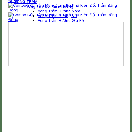
VÒNG TRẦM
Vòng Tay Gỗ Trầm Hương
Vòng Trầm Hương Nam
Vòng Trầm Hương Nữ
Vòng Trầm Hương Giá Rẻ
Vòng Trầm Hương Cao Cấp
Vòng Trầm Hương Bọc Vàng
Vòng Trầm Hương Mix Charm
Vòng Tay Trầm Hương Mix Charm Vàng Kim Mã
Vòng Tay Trầm Hương Mix Charm Bạc
Vòng Tay Trầm Hương Mix Charm Vàng
Vòng Trầm Hương 108 Hạt
MỸ NGHỆ
TƯỢNG TRẦM HƯƠNG
Tượng Phật Trầm Hương
Tượng Trầm Hương Công Giáo
Tượng Trầm Hương Để Ô Tô
Khánh Treo Xe Trầm Hương Ô Tô
Cục Trầm Hương
TRẦM HƯƠNG CẢNH
THÁC KHÓI
Thác Khói Bằng Cảnh Trầm Hương Cao Cấp
Thác Khói Trầm Hương Phật
Thác Khói Trầm Hương Đèn Led
Thác Khói Trầm Hương Quan Âm
Thác Khói Trầm Hương Bát Tràng
LƯ XÔNG
Lư Đồng Đốt Trầm