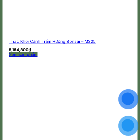
Thác Khói Cảnh Trầm Hương Bonsai – MS25
8,164,800
₫
Xem sản phẩm