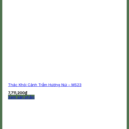
Thác Khói Cảnh Trầm Hương Núi – MS23
7,711,200
₫
Xem sản phẩm