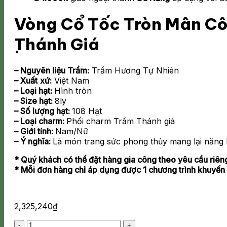
Vòng Cổ Tốc Tròn Mân Cô
Thánh Giá
– Nguyên liệu Trầm:
Trầm Hương Tự Nhiên
– Xuất
xứ:
Việt Nam
– Loại hạt:
Hình tròn
– Size hạt:
8ly
– Số lượng hạt:
108 Hạt
– Loại charm:
Phối charm Trầm Thánh giá
– Giới tính:
Nam/Nữ
– Ý nghĩa:
Là món trang sức phong thủy mang lại năng 
* Quý khách có thể đặt hàng gia công theo yêu cầu riên
* Mỗi đơn hàng chỉ áp dụng được 1 chương trình khuyến
2,325,240
₫
Vòng