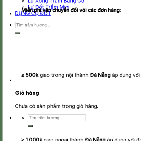
Lư Xông Trầm Bằng Gỗ
Lư Đốt Trầm Mini
Miễn phí vận chuyển đối với các đơn hàng:
DỤNG CỤ ĐỐT
Tìm
kiếm:
≥ 500k
giao trong nội thành
Đà Nẵng
áp dụng với
Giỏ hàng
Chưa có sản phẩm trong giỏ hàng.
Tìm
kiếm:
≥ 1.000k
giao ngoại thành
Đà Nẵng
áp dụng với đ