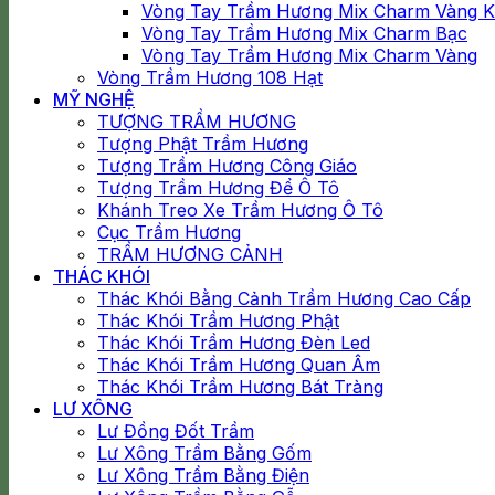
Vòng Tay Trầm Hương Mix Charm Vàng 
Vòng Tay Trầm Hương Mix Charm Bạc
Vòng Tay Trầm Hương Mix Charm Vàng
Vòng Trầm Hương 108 Hạt
MỸ NGHỆ
TƯỢNG TRẦM HƯƠNG
Tượng Phật Trầm Hương
Tượng Trầm Hương Công Giáo
Tượng Trầm Hương Để Ô Tô
Khánh Treo Xe Trầm Hương Ô Tô
Cục Trầm Hương
TRẦM HƯƠNG CẢNH
THÁC KHÓI
Thác Khói Bằng Cảnh Trầm Hương Cao Cấp
Thác Khói Trầm Hương Phật
Thác Khói Trầm Hương Đèn Led
Thác Khói Trầm Hương Quan Âm
Thác Khói Trầm Hương Bát Tràng
LƯ XÔNG
Lư Đồng Đốt Trầm
Lư Xông Trầm Bằng Gốm
Lư Xông Trầm Bằng Điện