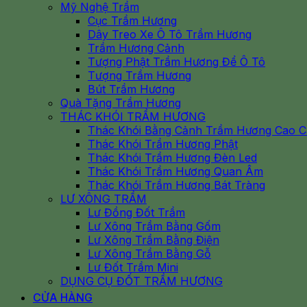
Mỹ Nghệ Trầm
Cục Trầm Hương
Dây Treo Xe Ô Tô Trầm Hương
Trầm Hương Cảnh
Tượng Phật Trầm Hương Để Ô Tô
Tượng Trầm Hương
Bút Trầm Hương
Quà Tặng Trầm Hương
THÁC KHÓI TRẦM HƯƠNG
Thác Khói Bằng Cảnh Trầm Hương Cao 
Thác Khói Trầm Hương Phật
Thác Khói Trầm Hương Đèn Led
Thác Khói Trầm Hương Quan Âm
Thác Khói Trầm Hương Bát Tràng
LƯ XÔNG TRẦM
Lư Đồng Đốt Trầm
Lư Xông Trầm Bằng Gốm
Lư Xông Trầm Bằng Điện
Lư Xông Trầm Bằng Gỗ
Lư Đốt Trầm Mini
DỤNG CỤ ĐỐT TRẦM HƯƠNG
CỬA HÀNG