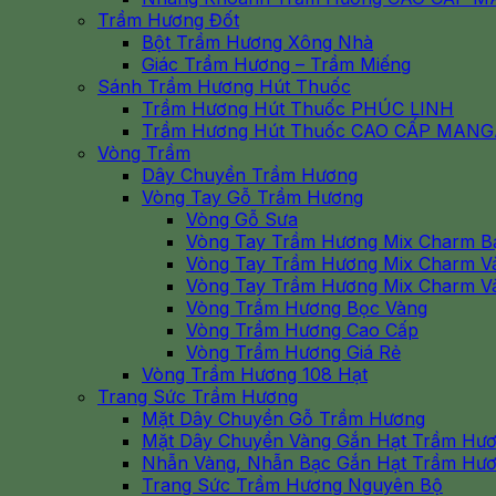
Trầm Hương Đốt
Bột Trầm Hương Xông Nhà
Giác Trầm Hương – Trầm Miếng
Sánh Trầm Hương Hút Thuốc
Trầm Hương Hút Thuốc PHÚC LINH
Trầm Hương Hút Thuốc CAO CẤP MAN
Vòng Trầm
Dây Chuyền Trầm Hương
Vòng Tay Gỗ Trầm Hương
Vòng Gỗ Sưa
Vòng Tay Trầm Hương Mix Charm B
Vòng Tay Trầm Hương Mix Charm V
Vòng Tay Trầm Hương Mix Charm V
Vòng Trầm Hương Bọc Vàng
Vòng Trầm Hương Cao Cấp
Vòng Trầm Hương Giá Rẻ
Vòng Trầm Hương 108 Hạt
Trang Sức Trầm Hương
Mặt Dây Chuyền Gỗ Trầm Hương
Mặt Dây Chuyền Vàng Gắn Hạt Trầm Hư
Nhẫn Vàng, Nhẫn Bạc Gắn Hạt Trầm Hư
Trang Sức Trầm Hương Nguyên Bộ