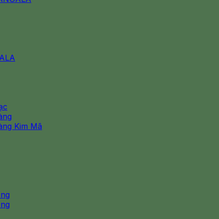
GALA
ạc
àng
àng Kim Mã
ơng
ơng