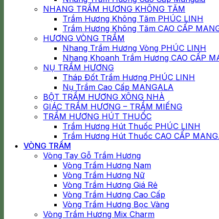
NHANG TRẦM HƯƠNG KHÔNG TĂM
Trầm Hương Không Tăm PHÚC LINH
Trầm Hương Không Tăm CAO CẤP MAN
HƯƠNG VÒNG TRẦM
Nhang Trầm Hương Vòng PHÚC LINH
Nhang Khoanh Trầm Hương CAO CẤP 
NỤ TRẦM HƯƠNG
Tháp Đốt Trầm Hương PHÚC LINH
Nụ Trầm Cao Cấp MANGALA
BỘT TRẦM HƯƠNG XÔNG NHÀ
GIÁC TRẦM HƯƠNG – TRẦM MIẾNG
TRẦM HƯƠNG HÚT THUỐC
Trầm Hương Hút Thuốc PHÚC LINH
Trầm Hương Hút Thuốc CAO CẤP MAN
VÒNG TRẦM
Vòng Tay Gỗ Trầm Hương
Vòng Trầm Hương Nam
Vòng Trầm Hương Nữ
Vòng Trầm Hương Giá Rẻ
Vòng Trầm Hương Cao Cấp
Vòng Trầm Hương Bọc Vàng
Vòng Trầm Hương Mix Charm