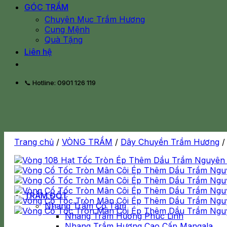
GÓC TRẦM
Chuyên Mục Trầm Hương
Cung Mệnh
Quà Tặng
Liên hệ
📞 Hotline: 0901 126 119
Trang chủ
/
VÒNG TRẦM
/
Dây Chuyền Trầm Hương
/
TRẦM ĐỐT
Nhang Trầm Có Tăm
Nhang Trầm Hương Phúc Linh
Nhang Trầm Hương Cao Cấp Mangala