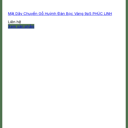
Mặt Dây Chuyền Gỗ Huỳnh Đàn Bọc Vàng 9p5 PHÚC LINH
Liên hệ
Xem sản phẩm