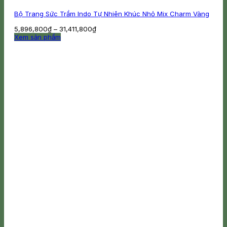
Bộ Trang Sức Trầm Indo Tự Nhiên Khúc Nhỏ Mix Charm Vàng
Khoảng
5,896,800
₫
–
31,411,800
₫
giá:
Xem sản phẩm
Sản
từ
phẩm
5,896,800₫
này
đến
có
31,411,800₫
nhiều
biến
thể.
Các
tùy
chọn
có
thể
được
chọn
trên
trang
sản
phẩm