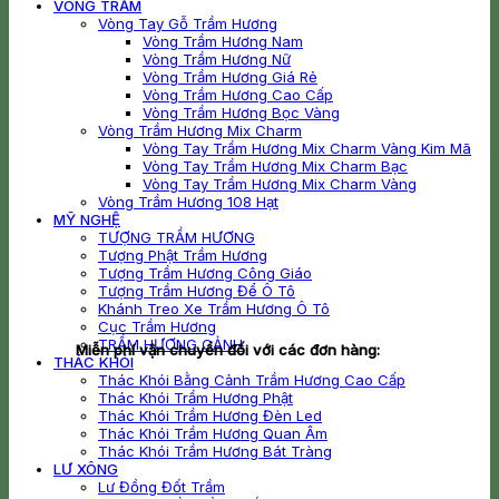
VÒNG TRẦM
Vòng Tay Gỗ Trầm Hương
Vòng Trầm Hương Nam
Vòng Trầm Hương Nữ
Vòng Trầm Hương Giá Rẻ
Vòng Trầm Hương Cao Cấp
Vòng Trầm Hương Bọc Vàng
Vòng Trầm Hương Mix Charm
Vòng Tay Trầm Hương Mix Charm Vàng Kim Mã
Vòng Tay Trầm Hương Mix Charm Bạc
Vòng Tay Trầm Hương Mix Charm Vàng
Vòng Trầm Hương 108 Hạt
MỸ NGHỆ
TƯỢNG TRẦM HƯƠNG
Tượng Phật Trầm Hương
Tượng Trầm Hương Công Giáo
Tượng Trầm Hương Để Ô Tô
Khánh Treo Xe Trầm Hương Ô Tô
Cục Trầm Hương
TRẦM HƯƠNG CẢNH
Miễn phí vận chuyển đối với các đơn hàng:
THÁC KHÓI
Thác Khói Bằng Cảnh Trầm Hương Cao Cấp
Thác Khói Trầm Hương Phật
Thác Khói Trầm Hương Đèn Led
Thác Khói Trầm Hương Quan Âm
Thác Khói Trầm Hương Bát Tràng
LƯ XÔNG
Lư Đồng Đốt Trầm