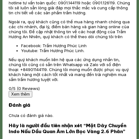
hotline tư vấn toàn quốc: 0901.144119 hoặc 0901.126119. Chúng
tôi sẽ luôn sẵn lòng giải đáp mọi thắc mắc và cung cấp thông
tin chi tiết về các sản phẩm trầm hương.
Ngoài ra, quý khách cũng có thể mua hàng nhanh chóng qua
các chi nhánh, đại lý, điểm bán hàng và gian hàng online của
chúng tôi. Để cập nhật thông tin về các hoạt động của Trầm
Hương An Nhiên, quý khách có thể theo dõi chúng tôi trên
Facebook: Trầm Hương Phúc Linh
Youtube: Trầm Hương Phúc Linh.
Nếu quý khách muốn liên hệ qua các ứng dụng nhắn tin,
chúng tôi cũng có sẵn trên Whatsapp và Zalo với số điện
thoại: +84901144119. Chúng tôi mong muốn được phục vụ quý
khách hàng một cách tốt nhất và mang đến trải nghiệm mua
sắm trầm hương tuyệt vời.
0/5
(0 Reviews)
Xem thêm
Đánh giá
Chưa có đánh giá nào.
Hãy là người đầu tiên nhận xét “Mặt Dây Chuyền
Indo Nấu Dầu Quan Âm Lớn Bọc Vàng 2.6 Phân”