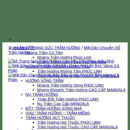
Trang chủ
/
TRANG SỨC TRẦM HƯƠNG
/
Mặt Dây Chuyền Gỗ
TRẦM ĐỐT
Trầm Hương
Nhang Trầm Có Tăm
Nhang Trầm Hương Phúc Linh
Nhang Trầm Hương Cao Cấp Mangala
NHANG TRẦM HƯƠNG KHÔNG TĂM
Trầm Hương Không Tăm PHÚC LINH
Trầm Hương Không Tăm CAO CẤP MANGALA
HƯƠNG VÒNG TRẦM
Nhang Trầm Hương Vòng PHÚC LINH
Nhang Khoanh Trầm Hương CAO CẤP MANGALA
NỤ TRẦM HƯƠNG
Tháp Đốt Trầm Hương PHÚC LINH
Nụ Trầm Cao Cấp MANGALA
BỘT TRẦM HƯƠNG XÔNG NHÀ
GIÁC TRẦM HƯƠNG – TRẦM MIẾNG
TRẦM HƯƠNG HÚT THUỐC
Trầm Hương Hút Thuốc PHÚC LINH
Trầm Hương Hút Thuốc CAO CẤP MANGALA