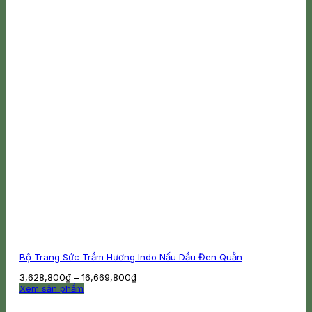
có
thể
được
chọn
trên
trang
sản
phẩm
Bộ Trang Sức Trầm Hương Indo Nấu Dầu Đen Quằn
Khoảng
3,628,800
₫
–
16,669,800
₫
giá:
Xem sản phẩm
Sản
từ
phẩm
3,628,800₫