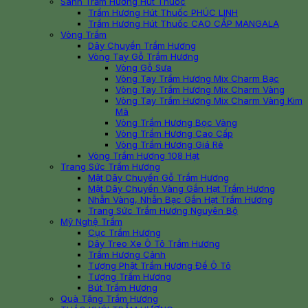
Sánh Trầm Hương Hút Thuốc
Trầm Hương Hút Thuốc PHÚC LINH
Trầm Hương Hút Thuốc CAO CẤP MANGALA
Vòng Trầm
Dây Chuyền Trầm Hương
Vòng Tay Gỗ Trầm Hương
Vòng Gỗ Sưa
Vòng Tay Trầm Hương Mix Charm Bạc
Vòng Tay Trầm Hương Mix Charm Vàng
Vòng Tay Trầm Hương Mix Charm Vàng Kim
Mã
Vòng Trầm Hương Bọc Vàng
Vòng Trầm Hương Cao Cấp
Vòng Trầm Hương Giá Rẻ
Vòng Trầm Hương 108 Hạt
Trang Sức Trầm Hương
Mặt Dây Chuyền Gỗ Trầm Hương
Mặt Dây Chuyền Vàng Gắn Hạt Trầm Hương
Nhẫn Vàng, Nhẫn Bạc Gắn Hạt Trầm Hương
Trang Sức Trầm Hương Nguyên Bộ
Mỹ Nghệ Trầm
Cục Trầm Hương
Dây Treo Xe Ô Tô Trầm Hương
Trầm Hương Cảnh
Tượng Phật Trầm Hương Để Ô Tô
Tượng Trầm Hương
Bút Trầm Hương
Quà Tặng Trầm Hương