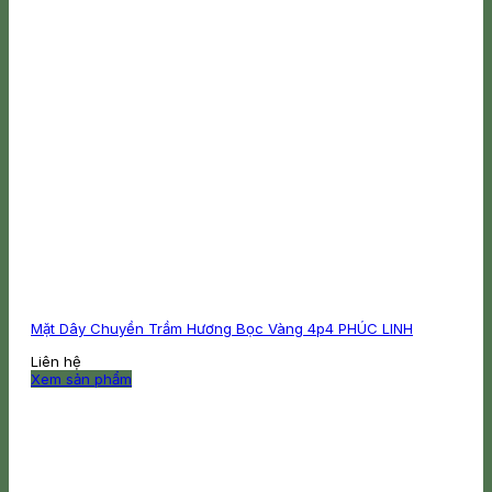
trên
trang
sản
phẩm
Mặt Dây Chuyền Trầm Hương Bọc Vàng 4p4 PHÚC LINH
Liên hệ
Xem sản phẩm