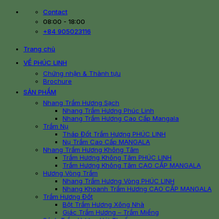
Skip
Contact
to
08:00 - 18:00
content
+84 905023116
Trang chủ
VỀ PHÚC LINH
Chứng nhận & Thành tựu
Brochure
SẢN PHẨM
Nhang Trầm Hương Sạch
Nhang Trầm Hương Phúc Linh
Nhang Trầm Hương Cao Cấp Mangala
Trầm Nụ
Tháp Đốt Trầm Hương PHÚC LINH
Nụ Trầm Cao Cấp MANGALA
Nhang Trầm Hương Không Tăm
Trầm Hương Không Tăm PHÚC LINH
Trầm Hương Không Tăm CAO CẤP MANGALA
Hương Vòng Trầm
Nhang Trầm Hương Vòng PHÚC LINH
Nhang Khoanh Trầm Hương CAO CẤP MANGALA
Trầm Hương Đốt
Bột Trầm Hương Xông Nhà
Giác Trầm Hương – Trầm Miếng