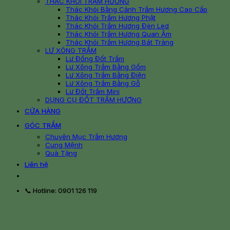
THÁC KHÓI TRẦM HƯƠNG
Thác Khói Bằng Cảnh Trầm Hương Cao Cấp
Thác Khói Trầm Hương Phật
Thác Khói Trầm Hương Đèn Led
Thác Khói Trầm Hương Quan Âm
Thác Khói Trầm Hương Bát Tràng
LƯ XÔNG TRẦM
Lư Đồng Đốt Trầm
Lư Xông Trầm Bằng Gốm
Lư Xông Trầm Bằng Điện
Lư Xông Trầm Bằng Gỗ
Lư Đốt Trầm Mini
DỤNG CỤ ĐỐT TRẦM HƯƠNG
CỬA HÀNG
GÓC TRẦM
Chuyên Mục Trầm Hương
Cung Mệnh
Quà Tặng
Liên hệ
📞 Hotline: 0901 126 119