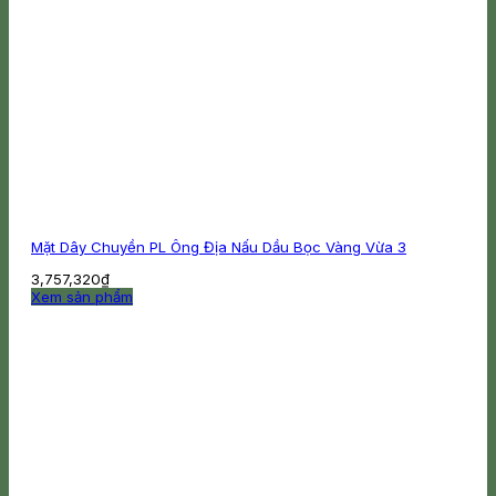
Mặt Dây Chuyền PL Ông Địa Nấu Dầu Bọc Vàng Vừa 3
3,757,320
₫
Xem sản phẩm