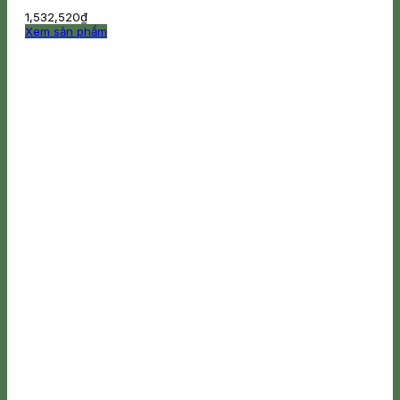
1,532,520
₫
Xem sản phẩm