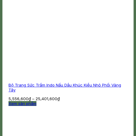
Bộ Trang Sức Trầm Indo Nấu Dầu Khúc Kiểu Nhỏ Phối Vàng
Tây
Khoảng
5,556,600
₫
–
25,401,600
₫
giá:
Xem sản phẩm
Sản
từ
phẩm
5,556,600₫
này
đến
có
25,401,600₫
nhiều
biến