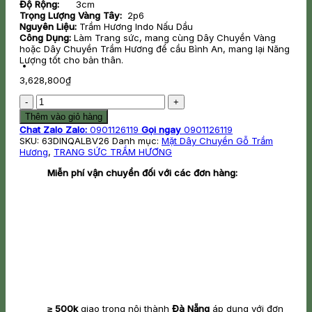
Độ Rộng:
3cm
Trọng Lượng Vàng Tây:
2p6
Nguyên Liệu:
Trầm Hương Indo Nấu Dầu
Công Dụng:
Làm Trang sức, mang cùng Dây Chuyền Vàng
hoặc Dây Chuyền Trầm Hương để cầu Bình An, mang lại Năng
Lượng tốt cho bản thân.
3,628,800
₫
Mặt
Dây
Thêm vào giỏ hàng
Chuyền
Chat Zalo
Zalo:
0901126119
Gọi ngay
0901126119
Indo
SKU:
63DINQALBV26
Danh mục:
Mặt Dây Chuyền Gỗ Trầm
Nấu
Hương
,
TRANG SỨC TRẦM HƯƠNG
Dầu
Quan
Miễn phí vận chuyển đối với các đơn hàng:
Âm
Lớn
Bọc
Vàng
2.6
Phân
số
lượng
≥ 500k
giao trong nội thành
Đà Nẵng
áp dụng với đơn