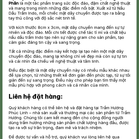
Phân
là một tác phẩm trang sức độc đáo, đậm chất nghệ thuật
và mang trong mình những đặc điểm nổi bật. Xuất xứ từ Nấu
Dầu Trầm Indo, mỗi chiếc mặt dây chuyền được tạo ra bằng
tay thủ công với độ sắc nét tinh tế.
Với kích thước 8cm x 3cm, mặt dây chuyền mang đến sự tự
nhiên và độc đáo. Mỗi chi tiết được chế tác tỉ mỉ và chất liệu
nấu dầu trầm Indo tạo nên sự nặng gram cho sản phẩm, tạo
cảm giác đáng tin cậy và sang trọng.
Tất cả những đặc điểm này kết hợp lại tạo nên một mặt dây
chuyền độc đáo, mang lại không chỉ vẻ đẹp mà còn sự tự tin
và cái nhìn đa chiều về nghệ thuật và tâm linh.
Điều đặc biệt là mặt dây chuyền này có nhiều mẫu khác nhau
để lựa chọn, từ những thiết kế đơn giản đến phức tạp, từ sự tối
giản đến sự sang trọng. Điều này cho phép bạn tìm thấy một
mẫu phù hợp với phong cách và cá nhân của mình.
Liên hệ đặt hàng:
Quý khách hàng có thể liên hệ và đặt hàng tại Trầm Hương
Phúc Linh – nhà sản xuất và thương mại các sản phẩm từ Trầm
Hương. Chúng tôi cam kết mang đến cho cộng đồng người
dùng trầm hương những sản phẩm chất lượng hàng đầu, được
tạo ra với sự trân trọng, đam mê và trách nhiệm.
Để được tư vấn và hỗ trợ, quý khách vui lòng liên hệ qua