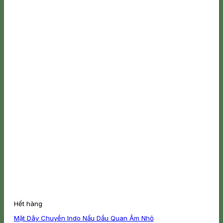
thể.
Các
tùy
chọn
có
thể
được
chọn
trên
trang
sản
phẩm
Hết hàng
Mặt Dây Chuyền Indo Nấu Dầu Quan Âm Nhỏ