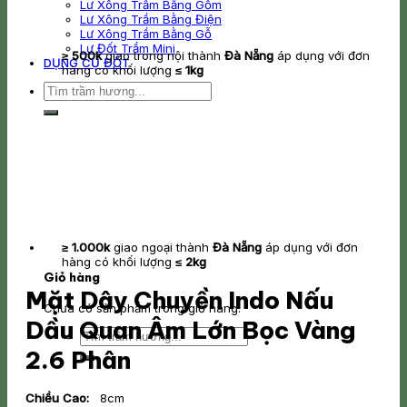
Lư Xông Trầm Bằng Gốm
Lư Xông Trầm Bằng Điện
Lư Xông Trầm Bằng Gỗ
Lư Đốt Trầm Mini
≥ 500k
giao trong nội thành
Đà Nẵng
áp dụng với đơn
DỤNG CỤ ĐỐT
hàng có khối lượng
≤ 1kg
Tìm
kiếm:
≥ 1.000k
giao ngoại thành
Đà Nẵng
áp dụng với đơn
hàng có khối lượng
≤ 2kg
Giỏ hàng
Mặt Dây Chuyền Indo Nấu
Chưa có sản phẩm trong giỏ hàng.
Dầu Quan Âm Lớn Bọc Vàng
Tìm
kiếm:
2.6 Phân
Chiều Cao:
8cm