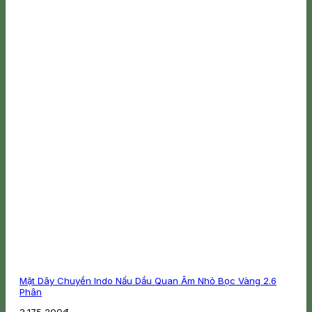
Mặt Dây Chuyền Indo Nấu Dầu Quan Âm Nhỏ Bọc Vàng 2.6
Phân
3,175,200
₫