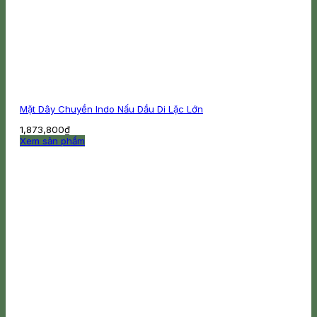
Mặt Dây Chuyền Indo Nấu Dầu Di Lặc Lớn
1,873,800
₫
Xem sản phẩm