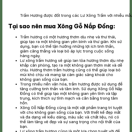
Trầm Hương được đốt trong các Lư Xông Trầm với nhiễu m
Tại sao nên mua Xông Gỗ Nắp Đồng:
Trầm hương có một hương thơm dịu nhẹ và thư thái,
giúp tạo ra một không gian yên bình và thư giãn. Khi sử
dụng, bạn có thể tận hưởng những lợi ích tinh thần,
giảm căng thẳng và loại bỏ áp lực trong cuộc sống
hàng ngày.
Lư xông trầm hương sẽ giúp lan tỏa hương thơm dịu nhẹ
khắp căn phòng, tạo ra một không gian thơm mát và dễ
chịu. Hương thơm trầm hương cũng có thể giúp loại bỏ
mùi khó chịu và mang lại cảm giác sảng khoái cho
không gian sống của bạn.
Trong nhiều nền văn hóa, trầm hương được sử dụng để
tăng cường tinh thần và tâm linh. Sử dụng Xông Gỗ Nắp
Đồng có thể giúp tạo một không gian yên tĩnh và tập
trung, kích thích sự tĩnh mạch và cân bằng trong tâm
hồn.
Xông Gỗ Nắp Đồng cũng là một vật phẩm trang trí tuyệt
vời cho không gian sống của bạn. Với thiết kế đẹp mắt
và đa dạng về kiểu dáng, màu sắc và chất liệu, nó có
thể làm tăng vẻ đẹp và sự sang trọng cho nội thất của
bạn.
Lư xông trầm hương cũng là một lựa chọn tuyệt vời để