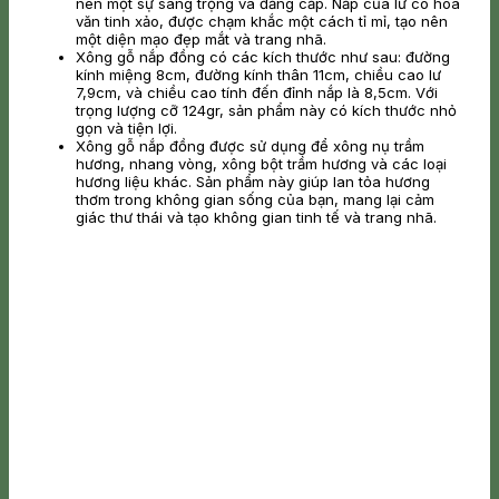
nên một sự sang trọng và đẳng cấp. Nắp của lư có hoa
văn tinh xảo, được chạm khắc một cách tỉ mỉ, tạo nên
một diện mạo đẹp mắt và trang nhã.
Xông gỗ nắp đồng có các kích thước như sau: đường
kính miệng 8cm, đường kính thân 11cm, chiều cao lư
7,9cm, và chiều cao tính đến đỉnh nắp là 8,5cm. Với
trọng lượng cỡ 124gr, sản phẩm này có kích thước nhỏ
gọn và tiện lợi.
Xông gỗ nắp đồng được sử dụng để xông nụ trầm
hương, nhang vòng, xông bột trầm hương và các loại
hương liệu khác. Sản phẩm này giúp lan tỏa hương
thơm trong không gian sống của bạn, mang lại cảm
giác thư thái và tạo không gian tinh tế và trang nhã.