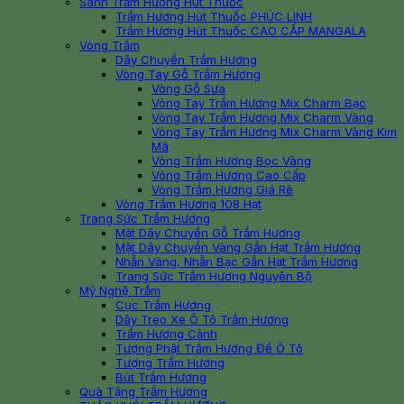
Sánh Trầm Hương Hút Thuốc
Trầm Hương Hút Thuốc PHÚC LINH
Trầm Hương Hút Thuốc CAO CẤP MANGALA
Vòng Trầm
Dây Chuyền Trầm Hương
Vòng Tay Gỗ Trầm Hương
Vòng Gỗ Sưa
Vòng Tay Trầm Hương Mix Charm Bạc
Vòng Tay Trầm Hương Mix Charm Vàng
Vòng Tay Trầm Hương Mix Charm Vàng Kim
Mã
Vòng Trầm Hương Bọc Vàng
Vòng Trầm Hương Cao Cấp
Vòng Trầm Hương Giá Rẻ
Vòng Trầm Hương 108 Hạt
Trang Sức Trầm Hương
Mặt Dây Chuyền Gỗ Trầm Hương
Mặt Dây Chuyền Vàng Gắn Hạt Trầm Hương
Nhẫn Vàng, Nhẫn Bạc Gắn Hạt Trầm Hương
Trang Sức Trầm Hương Nguyên Bộ
Mỹ Nghệ Trầm
Cục Trầm Hương
Dây Treo Xe Ô Tô Trầm Hương
Trầm Hương Cảnh
Tượng Phật Trầm Hương Để Ô Tô
Tượng Trầm Hương
Bút Trầm Hương
Quà Tặng Trầm Hương