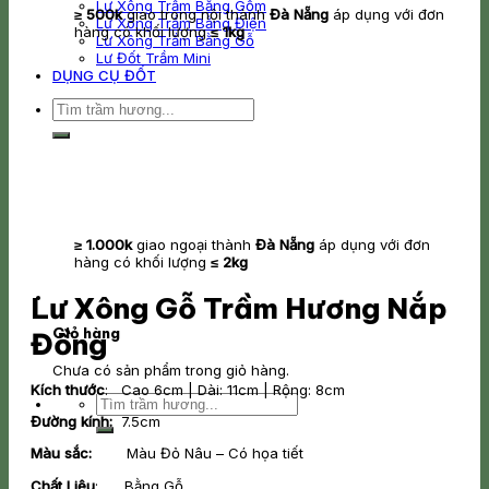
Lư Xông Trầm Bằng Gốm
≥ 500k
giao trong nội thành
Đà Nẵng
áp dụng với đơn
Lư Xông Trầm Bằng Điện
hàng có khối lượng
≤ 1kg
Lư Xông Trầm Bằng Gỗ
Lư Đốt Trầm Mini
DỤNG CỤ ĐỐT
Tìm
kiếm:
≥ 1.000k
giao ngoại thành
Đà Nẵng
áp dụng với đơn
hàng có khối lượng
≤ 2kg
Lư Xông Gỗ Trầm Hương Nắp
Giỏ hàng
Đồng
Chưa có sản phẩm trong giỏ hàng.
Kích thước
: Cao 6cm | Dài: 11cm | Rộng: 8cm
Tìm
kiếm:
Đường kính:
7.5cm
Màu sắc:
Màu Đỏ Nâu – Có họa tiết
Chất Liệu
: Bằng Gỗ