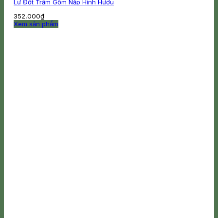
Lư Đốt Trầm Gốm Nắp Hình Hươu
352,000
₫
Xem sản phẩm