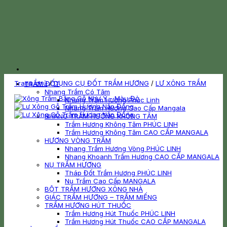
Trang chủ
/
DỤNG CỤ ĐỐT TRẦM HƯƠNG
/
LƯ XÔNG TRẦM
TRẦM ĐỐT
Nhang Trầm Có Tăm
Nhang Trầm Hương Phúc Linh
Nhang Trầm Hương Cao Cấp Mangala
NHANG TRẦM HƯƠNG KHÔNG TĂM
Trầm Hương Không Tăm PHÚC LINH
Trầm Hương Không Tăm CAO CẤP MANGALA
HƯƠNG VÒNG TRẦM
Nhang Trầm Hương Vòng PHÚC LINH
Nhang Khoanh Trầm Hương CAO CẤP MANGALA
NỤ TRẦM HƯƠNG
Tháp Đốt Trầm Hương PHÚC LINH
Nụ Trầm Cao Cấp MANGALA
BỘT TRẦM HƯƠNG XÔNG NHÀ
GIÁC TRẦM HƯƠNG – TRẦM MIẾNG
TRẦM HƯƠNG HÚT THUỐC
Trầm Hương Hút Thuốc PHÚC LINH
Trầm Hương Hút Thuốc CAO CẤP MANGALA