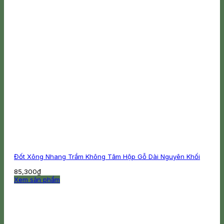
Đốt Xông Nhang Trầm Không Tăm Hộp Gỗ Dài Nguyên Khối
85,300
₫
Xem sản phẩm