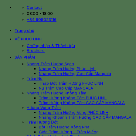
Skip
Contact
to
08:00 - 18:00
content
+84 905023116
Trang chủ
VỀ PHÚC LINH
Chứng nhận & Thành tựu
Brochure
SẢN PHẨM
Nhang Trầm Hương Sạch
Nhang Trầm Hương Phúc Linh
Nhang Trầm Hương Cao Cấp Mangala
Trầm Nụ
Tháp Đốt Trầm Hương PHÚC LINH
Nụ Trầm Cao Cấp MANGALA
Nhang Trầm Hương Không Tăm
Trầm Hương Không Tăm PHÚC LINH
Trầm Hương Không Tăm CAO CẤP MANGALA
Hương Vòng Trầm
Nhang Trầm Hương Vòng PHÚC LINH
Nhang Khoanh Trầm Hương CAO CẤP MANGALA
Trầm Hương Đốt
Bột Trầm Hương Xông Nhà
Giác Trầm Hương – Trầm Miếng