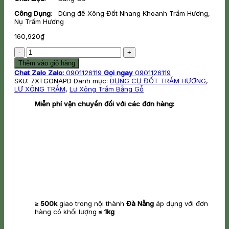
Công Dụng
: Dùng để Xông Đốt Nhang Khoanh Trầm Hương,
Nụ Trầm Hương
160,920
₫
Lư
Xông
Thêm vào giỏ hàng
Gỗ
Chat Zalo
Zalo:
0901126119
Gọi ngay
0901126119
Trầm
SKU:
7XTGONAPD
Danh mục:
DỤNG CỤ ĐỐT TRẦM HƯƠNG
,
Hương
LƯ XÔNG TRẦM
,
Lư Xông Trầm Bằng Gỗ
Nắp
Đồng
Miễn phí vận chuyển đối với các đơn hàng:
số
lượng
≥ 500k
giao trong nội thành
Đà Nẵng
áp dụng với đơn
hàng có khối lượng
≤ 1kg