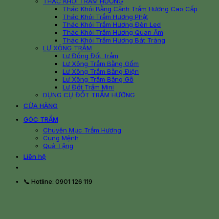
THÁC KHÓI TRẦM HƯƠNG
Thác Khói Bằng Cảnh Trầm Hương Cao Cấp
Thác Khói Trầm Hương Phật
Thác Khói Trầm Hương Đèn Led
Thác Khói Trầm Hương Quan Âm
Thác Khói Trầm Hương Bát Tràng
LƯ XÔNG TRẦM
Lư Đồng Đốt Trầm
Lư Xông Trầm Bằng Gốm
Lư Xông Trầm Bằng Điện
Lư Xông Trầm Bằng Gỗ
Lư Đốt Trầm Mini
DỤNG CỤ ĐỐT TRẦM HƯƠNG
CỬA HÀNG
GÓC TRẦM
Chuyên Mục Trầm Hương
Cung Mệnh
Quà Tặng
Liên hệ
📞 Hotline: 0901 126 119