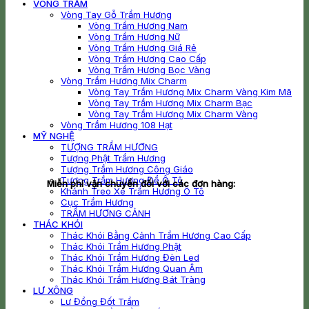
VÒNG TRẦM
Vòng Tay Gỗ Trầm Hương
Vòng Trầm Hương Nam
Vòng Trầm Hương Nữ
Vòng Trầm Hương Giá Rẻ
Vòng Trầm Hương Cao Cấp
Vòng Trầm Hương Bọc Vàng
Vòng Trầm Hương Mix Charm
Vòng Tay Trầm Hương Mix Charm Vàng Kim Mã
Vòng Tay Trầm Hương Mix Charm Bạc
Vòng Tay Trầm Hương Mix Charm Vàng
Vòng Trầm Hương 108 Hạt
MỸ NGHỆ
TƯỢNG TRẦM HƯƠNG
Tượng Phật Trầm Hương
Tượng Trầm Hương Công Giáo
Tượng Trầm Hương Để Ô Tô
Miễn phí vận chuyển đối với các đơn hàng:
Khánh Treo Xe Trầm Hương Ô Tô
Cục Trầm Hương
TRẦM HƯƠNG CẢNH
THÁC KHÓI
Thác Khói Bằng Cảnh Trầm Hương Cao Cấp
Thác Khói Trầm Hương Phật
Thác Khói Trầm Hương Đèn Led
Thác Khói Trầm Hương Quan Âm
Thác Khói Trầm Hương Bát Tràng
LƯ XÔNG
Lư Đồng Đốt Trầm