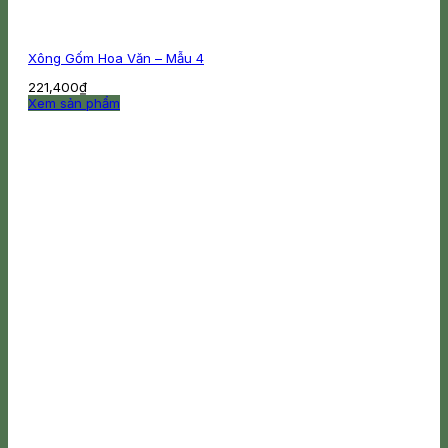
Xông Gốm Hoa Văn – Mẫu 4
221,400
₫
Xem sản phẩm