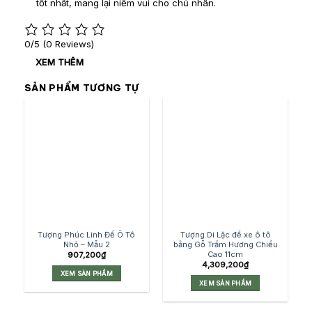
tốt nhất, mang lại niềm vui cho chủ nhân.
0/5
(0 Reviews)
XEM THÊM
SẢN PHẨM TƯƠNG TỰ
Tượng Phúc Linh Để Ô Tô
Tượng Di Lặc để xe ô tô
Nhỏ – Mẫu 2
bằng Gỗ Trầm Hương Chiều
Cao 11cm
907,200
₫
4,309,200
₫
XEM SẢN PHẨM
XEM SẢN PHẨM