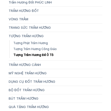
Trầm Hương Đốt PHÚC LINH
TRẦM HƯƠNG ĐỐT
VÒNG TRẦM
TRANG SỨC TRẦM HƯƠNG
TƯỢNG TRẦM HƯƠNG
Tượng Phật Trầm Hương
Tượng Trầm Hương Công Giáo
Tượng Trầm Hương Để Ô Tô
TRẦM HƯƠNG CẢNH
MỸ NGHỆ TRẦM HƯƠNG
DỤNG CỤ ĐỐT TRẦM HƯƠNG
BỘ ĐỐT TRẦM HƯƠNG
BÚT TRẦM HƯƠNG
QUÀ TẶNG TRẦM HƯƠNG