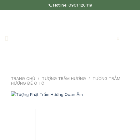
Skip
📞 Hotline: 0901 126 119
to
content
TRANG CHỦ
/
TƯỢNG TRẦM HƯƠNG
/
TƯỢNG TRẦM
HƯƠNG ĐỂ Ô TÔ