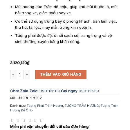
Mùi hương của Trầm dễ chịu, giúp khử mùi thuốc lá, mùi
hôi trong xe, giảm thiểu say xe.
Có thể sử dụng trưng bày ở phòng khách, bàn làm việc,
thu hút tài lộc, may mắn trong kinh doanh.
Tượng phải được đặt ở nơi sạch sẽ, trang trọng và vệ
sinh thường xuyên bằng khăn riêng.
3,120,120
₫
Tượng Phúc Linh Di Lặc Nấu Dầu Một Mặt Để Ô Tô - Mẫu 2 số lượng
THÊM VÀO GIỎ HÀNG
Chat Zalo
Zalo:
0901126119
Gọi ngay
0901126119
SKU:
46DDLPTH12-2
Danh mục:
Tượng Phật Trầm Hương
,
TƯỢNG TRẦM HƯƠNG
,
Tượng Trầm
Hương Để Ô Tô
Miễn phí vận chuyển đối với các đơn hàng: