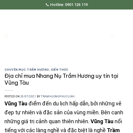
Skip
📞 Hotline: 0901 126 119
to
content
CHUYÊN MỤC TRẦM HƯƠNG
,
KIẾN THỨC
Địa chỉ mua Nhang Nụ Trầm Hương uy tín tại
Vũng Tàu
POSTED ON
20/07/2021
BY
TRAMHUONGPHUCLINH
Vũng Tàu
điểm đến du lịch hấp dẫn, bởi những vẻ
đẹp tự nhiên và đặc sản của vùng miền. Bên cạnh
những giá trị cảnh quan thiên nhiên.
Vũng Tàu
nổi
tiếng với các làng nghề và đặc biệt là nghề
Trầm