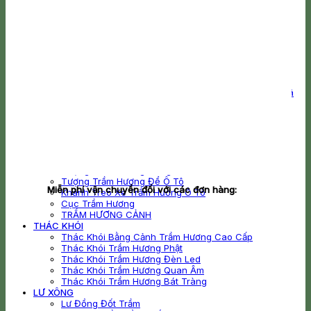
VÒNG TRẦM
Vòng Tay Gỗ Trầm Hương
Vòng Trầm Hương Nam
Vòng Trầm Hương Nữ
Vòng Trầm Hương Giá Rẻ
Vòng Trầm Hương Cao Cấp
Vòng Trầm Hương Bọc Vàng
Vòng Trầm Hương Mix Charm
Vòng Tay Trầm Hương Mix Charm Vàng Kim Mã
Vòng Tay Trầm Hương Mix Charm Bạc
Vòng Tay Trầm Hương Mix Charm Vàng
Vòng Trầm Hương 108 Hạt
MỸ NGHỆ
TƯỢNG TRẦM HƯƠNG
Tượng Phật Trầm Hương
Tượng Trầm Hương Công Giáo
Tượng Trầm Hương Để Ô Tô
Miễn phí vận chuyển đối với các đơn hàng:
Khánh Treo Xe Trầm Hương Ô Tô
Cục Trầm Hương
TRẦM HƯƠNG CẢNH
THÁC KHÓI
Thác Khói Bằng Cảnh Trầm Hương Cao Cấp
Thác Khói Trầm Hương Phật
Thác Khói Trầm Hương Đèn Led
Thác Khói Trầm Hương Quan Âm
Thác Khói Trầm Hương Bát Tràng
LƯ XÔNG
Lư Đồng Đốt Trầm