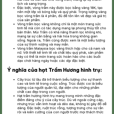
lịch và sang trọng.
Đặc biệt, vòng trầm này được bọc bằng vàng 18K, tạo
nên một lớp vỏ bóng bẩy và quý phái. Trọng lượng vàng
bọc vòng trầm là 4 phân, đủ để tôn lên vẻ đẹp và giá trị
của sản phẩm.
Vòng trầm bọc vàng không chỉ là một món trang sức
tinh tế mà còn có tác dụng mang lại phong thủy tốt cho
bản thân. Mùi Trầm có khả năng thanh lọc không khí,
mang lại sự cân bằng và hài hòa trong không gian
sống. Ngoài ra, Trầm cũng được xem là một biểu tượng
của sự thịnh vượng và may mắn.
Vòng trầm Malaysia bọc vàng thích hợp cho cả nam và
nữ. Với thiết kế tinh tế và chất liệu quý phái, sản phẩm
này có thể là món trang sức hoàn hảo cho các buổi
dạo chơi hàng ngày hoặc các dịp đặc biệt.
Ý nghĩa của hạt Trầm Hương hình trụ:
Cây trúc từ lâu đã trở thành biểu tượng cho sự thanh
cao và tinh tế trong cuộc sống. Trúc được coi là biểu
tượng của người quân tử, đại diện cho những phẩm
chất cao đẹp trong con người.
Hạt trầm hương hình trụ mang trong mình những đặc
điểm đáng chú ý của cây trúc. Dù vẻ ngoài cứng cáp,
nhưng trúc vẫn linh hoạt và dẻo dai, không bị gãy đổ dễ
dàng. Đặc biệt, ruột trúc rỗng, tượng trưng cho sự rắn
rỏi và kiên cường của con người trước mọi thách thức