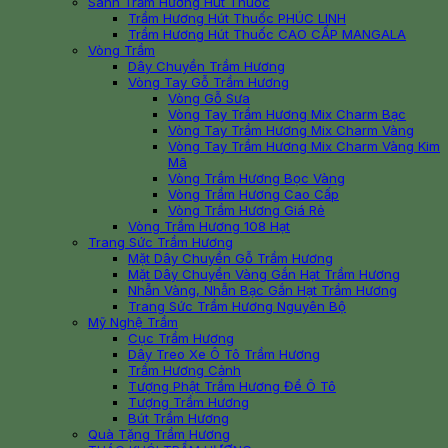
Sánh Trầm Hương Hút Thuốc
Trầm Hương Hút Thuốc PHÚC LINH
Trầm Hương Hút Thuốc CAO CẤP MANGALA
Vòng Trầm
Dây Chuyền Trầm Hương
Vòng Tay Gỗ Trầm Hương
Vòng Gỗ Sưa
Vòng Tay Trầm Hương Mix Charm Bạc
Vòng Tay Trầm Hương Mix Charm Vàng
Vòng Tay Trầm Hương Mix Charm Vàng Kim
Mã
Vòng Trầm Hương Bọc Vàng
Vòng Trầm Hương Cao Cấp
Vòng Trầm Hương Giá Rẻ
Vòng Trầm Hương 108 Hạt
Trang Sức Trầm Hương
Mặt Dây Chuyền Gỗ Trầm Hương
Mặt Dây Chuyền Vàng Gắn Hạt Trầm Hương
Nhẫn Vàng, Nhẫn Bạc Gắn Hạt Trầm Hương
Trang Sức Trầm Hương Nguyên Bộ
Mỹ Nghệ Trầm
Cục Trầm Hương
Dây Treo Xe Ô Tô Trầm Hương
Trầm Hương Cảnh
Tượng Phật Trầm Hương Để Ô Tô
Tượng Trầm Hương
Bút Trầm Hương
Quà Tặng Trầm Hương