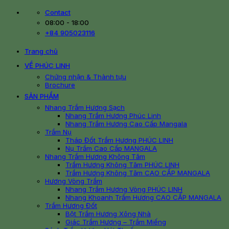
Skip
Contact
to
08:00 - 18:00
content
+84 905023116
Trang chủ
VỀ PHÚC LINH
Chứng nhận & Thành tựu
Brochure
SẢN PHẨM
Nhang Trầm Hương Sạch
Nhang Trầm Hương Phúc Linh
Nhang Trầm Hương Cao Cấp Mangala
Trầm Nụ
Tháp Đốt Trầm Hương PHÚC LINH
Nụ Trầm Cao Cấp MANGALA
Nhang Trầm Hương Không Tăm
Trầm Hương Không Tăm PHÚC LINH
Trầm Hương Không Tăm CAO CẤP MANGALA
Hương Vòng Trầm
Nhang Trầm Hương Vòng PHÚC LINH
Nhang Khoanh Trầm Hương CAO CẤP MANGALA
Trầm Hương Đốt
Bột Trầm Hương Xông Nhà
Giác Trầm Hương – Trầm Miếng