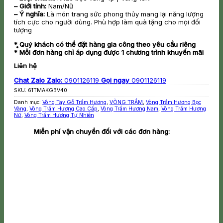
– Giới tính:
Nam/Nữ
– Ý nghĩa:
Là món trang sức phong thủy mang lại năng lượng
tích cực cho người dùng. Phù hợp làm quà tặng cho mọi đối
tượng
* Quý khách có thể đặt hàng gia công theo yêu cầu riêng
* Mỗi đơn hàng chỉ áp dụng được 1 chương trình khuyến mãi
Liên hệ
Chat Zalo
Zalo:
0901126119
Gọi ngay
0901126119
SKU:
61TMAKGBV40
Danh mục:
Vòng Tay Gỗ Trầm Hương
,
VÒNG TRẦM
,
Vòng Trầm Hương Bọc
Vàng
,
Vòng Trầm Hương Cao Cấp
,
Vòng Trầm Hương Nam
,
Vòng Trầm Hương
Nữ
,
Vòng Trầm Hương Tự Nhiên
Miễn phí vận chuyển đối với các đơn hàng: