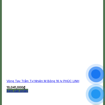
Vòng Tay Trầm Tự Nhiên M Bông 16 ly PHÚC LINH
13,041,000
₫
Xem sản phẩm