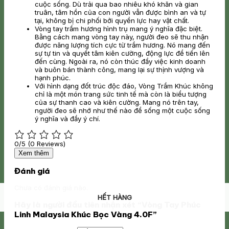
cuộc sống. Dù trải qua bao nhiêu khó khăn và gian
truân, tâm hồn của con người vẫn được bình an và tự
tại, không bị chi phối bởi quyền lực hay vật chất.
Vòng tay trầm hương hình trụ mang ý nghĩa đặc biệt.
Bằng cách mang vòng tay này, người đeo sẽ thu nhận
được năng lượng tích cực từ trầm hương. Nó mang đến
sự tự tin và quyết tâm kiên cường, động lực để tiến lên
đến cùng. Ngoài ra, nó còn thúc đẩy việc kinh doanh
và buôn bán thành công, mang lại sự thịnh vượng và
hạnh phúc.
Với hình dạng đốt trúc độc đáo, Vòng Trầm Khúc không
chỉ là một món trang sức tinh tế mà còn là biểu tượng
của sự thanh cao và kiên cường. Mang nó trên tay,
người đeo sẽ nhớ như thế nào để sống một cuộc sống
ý nghĩa và đầy ý chí.
0/5
(0 Reviews)
Xem thêm
Đánh giá
Chưa có đánh giá nào.
HẾT HÀNG
HẾT HÀNG
Hãy là người đầu tiên nhận xét “Vòng Tay Phúc
Linh Malaysia Khúc Bọc Vàng 4.0F”