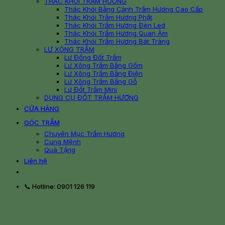
THÁC KHÓI TRẦM HƯƠNG
Thác Khói Bằng Cảnh Trầm Hương Cao Cấp
Thác Khói Trầm Hương Phật
Thác Khói Trầm Hương Đèn Led
Thác Khói Trầm Hương Quan Âm
Thác Khói Trầm Hương Bát Tràng
LƯ XÔNG TRẦM
Lư Đồng Đốt Trầm
Lư Xông Trầm Bằng Gốm
Lư Xông Trầm Bằng Điện
Lư Xông Trầm Bằng Gỗ
Lư Đốt Trầm Mini
DỤNG CỤ ĐỐT TRẦM HƯƠNG
CỬA HÀNG
GÓC TRẦM
Chuyên Mục Trầm Hương
Cung Mệnh
Quà Tặng
Liên hệ
📞 Hotline: 0901 126 119