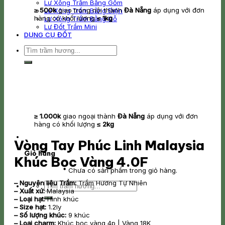
Lư Xông Trầm Bằng Gốm
≥ 500k
giao trong nội thành
Đà Nẵng
áp dụng với đơn
Lư Xông Trầm Bằng Điện
hàng có khối lượng
≤ 1kg
Lư Xông Trầm Bằng Gỗ
Lư Đốt Trầm Mini
DỤNG CỤ ĐỐT
Tìm
kiếm:
≥ 1.000k
giao ngoại thành
Đà Nẵng
áp dụng với đơn
hàng có khối lượng
≤ 2kg
Vòng Tay Phúc Linh Malaysia
Giỏ hàng
Khúc Bọc Vàng 4.0F
Chưa có sản phẩm trong giỏ hàng.
– Nguyên liệu Trầm:
Trầm Hương Tự Nhiên
Tìm
– Xuất
xứ:
Malaysia
kiếm:
– Loại hạt:
Hình khúc
– Size hạt:
1.2ly
– Số lượng khúc:
9 khúc
– Loại charm:
Khúc bọc vàng 4p | Vàng 18K