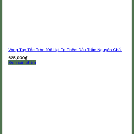
Vòng Tay Tốc Tròn 108 Hạt Ép Thêm Dầu Trầm Nguyên Chất
625,000
₫
Xem sản phẩm