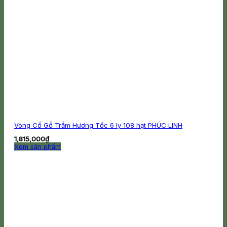
Vòng Cổ Gỗ Trầm Hương Tốc 6 ly 108 hạt PHÚC LINH
1,815,000
₫
Xem sản phẩm