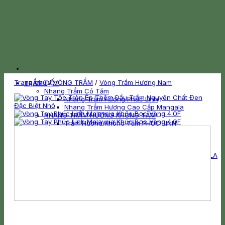
Trang chủ
/
VÒNG TRẦM
/
Vòng Trầm Hương Nam
TRẦM ĐỐT
Nhang Trầm Có Tăm
Nhang Trầm Hương Phúc Linh
Nhang Trầm Hương Cao Cấp Mangala
NHANG TRẦM HƯƠNG KHÔNG TĂM
Trầm Hương Không Tăm PHÚC LINH
Trầm Hương Không Tăm CAO CẤP MANGALA
HƯƠNG VÒNG TRẦM
Nhang Trầm Hương Vòng PHÚC LINH
Nhang Khoanh Trầm Hương CAO CẤP MANGALA
NỤ TRẦM HƯƠNG
Tháp Đốt Trầm Hương PHÚC LINH
Nụ Trầm Cao Cấp MANGALA
BỘT TRẦM HƯƠNG XÔNG NHÀ
GIÁC TRẦM HƯƠNG – TRẦM MIẾNG
TRẦM HƯƠNG HÚT THUỐC
Trầm Hương Hút Thuốc PHÚC LINH
Trầm Hương Hút Thuốc CAO CẤP MANGALA