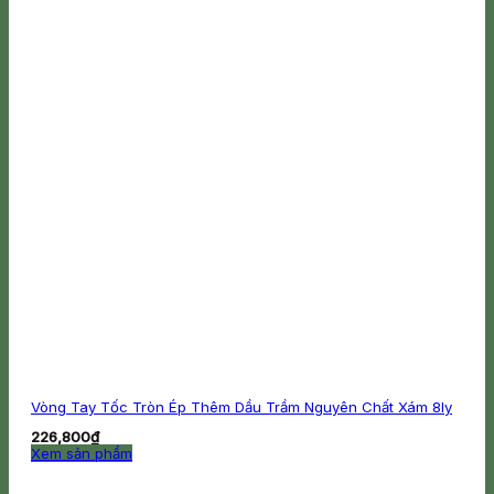
Vòng Tay Tốc Tròn Ép Thêm Dầu Trầm Nguyên Chất Xám 8ly
226,800
₫
Xem sản phẩm