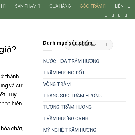
H
SẢN PHẨM
CỬA HÀNG
GÓC TRẦM
LIÊN HỆ
Danh mục sản phẩm
Tìm
giả?
kiếm:
NƯỚC HOA TRẦM HƯƠNG
TRẦM HƯƠNG ĐỐT
rở thành
VÒNG TRẦM
dụng và sự
ết. Tuy
TRANG SỨC TRẦM HƯƠNG
chọn hiện
TƯỢNG TRẦM HƯƠNG
TRẦM HƯƠNG CẢNH
 hóa chất,
MỸ NGHỆ TRẦM HƯƠNG