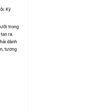
ội. Kỳ
lưỡi trong
tan ra.
phải dành
ăn, tương