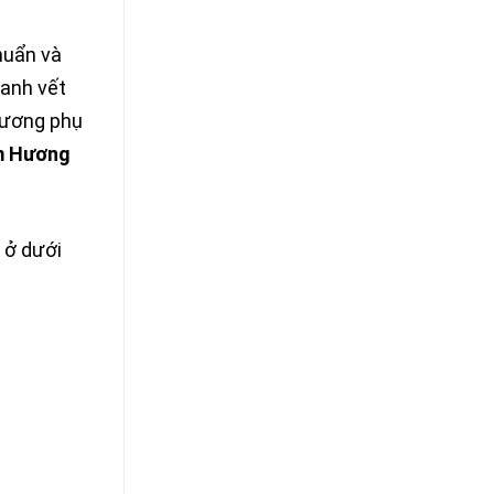
huẩn và
anh vết
Hương phụ
ầm Hương
 ở dưới