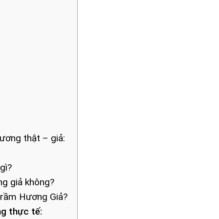
ương thật – giả:
gì?
ng giả không?
Trầm Hương Giả?
g thực tế: