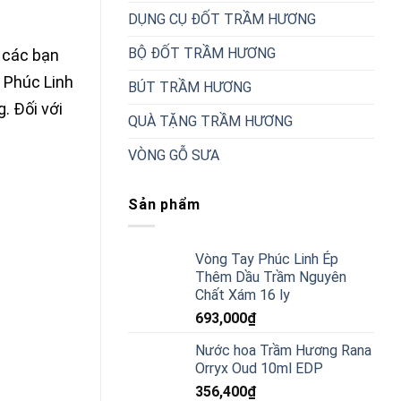
DỤNG CỤ ĐỐT TRẦM HƯƠNG
BỘ ĐỐT TRẦM HƯƠNG
p các bạn
Phúc Linh
BÚT TRẦM HƯƠNG
. Đối với
QUÀ TẶNG TRẦM HƯƠNG
VÒNG GỖ SƯA
Sản phẩm
Vòng Tay Phúc Linh Ép
Thêm Dầu Trầm Nguyên
Chất Xám 16 ly
693,000
₫
Nước hoa Trầm Hương Rana
Orryx Oud 10ml EDP
356,400
₫