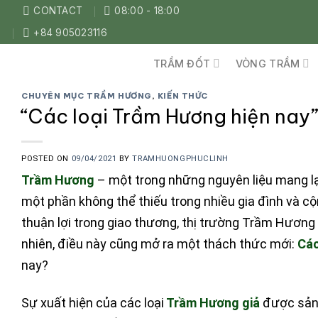
Skip
CONTACT
08:00 - 18:00
to
+84 905023116
content
TRẦM ĐỐT
VÒNG TRẦM
CHUYÊN MỤC TRẦM HƯƠNG
,
KIẾN THỨC
“Các loại Trầm Hương hiện nay”
POSTED ON
09/04/2021
BY
TRAMHUONGPHUCLINH
Trầm Hương
– một trong những nguyên liệu mang lạ
một phần không thể thiếu trong nhiều gia đình và cộ
thuận lợi trong giao thương, thị trường Trầm Hương
nhiên, điều này cũng mở ra một thách thức mới:
Các
nay?
Sự xuất hiện của các loại
Trầm Hương giả
được sản 