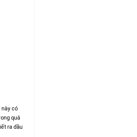
 này có
trong quá
iết ra dầu