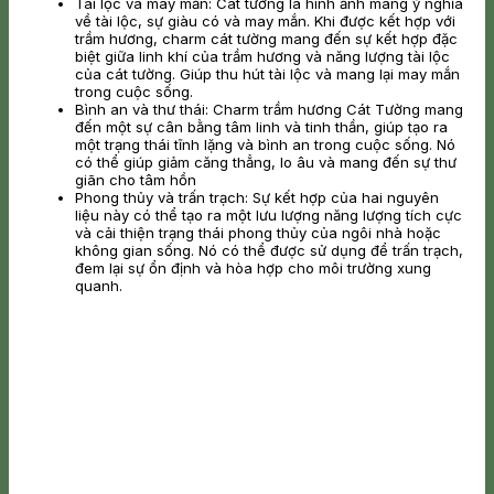
Tài lộc và may mắn: Cát tường là hình ảnh mang ý nghĩa
về tài lộc, sự giàu có và may mắn. Khi được kết hợp với
trầm hương, charm cát tường mang đến sự kết hợp đặc
biệt giữa linh khí của trầm hương và năng lượng tài lộc
của cát tường. Giúp thu hút tài lộc và mang lại may mắn
trong cuộc sống.
Bình an và thư thái: Charm trầm hương Cát Tường mang
đến một sự cân bằng tâm linh và tinh thần, giúp tạo ra
một trạng thái tĩnh lặng và bình an trong cuộc sống. Nó
có thể giúp giảm căng thẳng, lo âu và mang đến sự thư
giãn cho tâm hồn
Phong thủy và trấn trạch: Sự kết hợp của hai nguyên
liệu này có thể tạo ra một lưu lượng năng lượng tích cực
và cải thiện trạng thái phong thủy của ngôi nhà hoặc
không gian sống. Nó có thể được sử dụng để trấn trạch,
đem lại sự ổn định và hòa hợp cho môi trường xung
quanh.