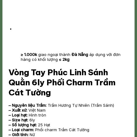
≥ 1.000k
giao ngoại thành
Đà Nẵng
áp dụng với đơn
hàng có khối lượng
≤ 2kg
Vòng Tay Phúc Linh Sánh
Quằn 6ly Phối Charm Trầm
Cát Tường
– Nguyên liệu Trầm:
Trầm Hương Tự Nhiên (Trầm Sánh)
– Xuất
xứ:
Việt Nam
– Loại hạt:
Hình tròn
– Size hạt:
6ly
– Số lượng hạt:
25 Hạt
– Loại charm:
Phối charm Trầm Cát Tường
– Giới tính:
Nữ