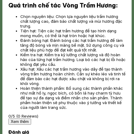
Quá trình chế tác Vòng Trầm Hương:
Chọn nguyên liệu: Chọn lựa nguyên liệu trầm hương
chất lượng cao, đảm bảo chất lượng và mùi hương đặc
trưng.
Tiện hạt: Tiện các hạt trầm hương để tạo hình dạng
mong muốn, có thể là hạt tròn hoặc hạt khúc.
Đánh bóng hạt: Đánh bóng các hạt trầm hương để làm
tăng độ bóng và mịn màng bề mặt. Sử dụng công cụ và
chất liệu phù hợp để đạt kết quả tốt nhất.
Kiểm tra hạt: Kiểm tra kỹ lưỡng chất lượng và độ hoàn
hảo của từng hạt trầm hương. Loại bỏ các hạt bị lỗi hoặc
không đạt yêu cầu.
Xâu hạt: Xâu các hạt trầm hương vào dây để tạo thành
vòng trầm hương hoàn chỉnh. Cần sự khéo léo và tinh tế
để đảm bảo các hạt được xâu chặt và không bị rơi ra
khỏi vòng.
Hoàn thiện thành phẩm: Bổ sung các thành phần khác
như mắt hồ ly, ngọc bích, cỏ bốn lá hay charm tỳ hưu
để tạo sự đa dạng và điểm nhấn cho sản phẩm. Thành
phẩm hoàn thiện sẽ phụ thuộc vào ý tưởng và thiết kế
của người làm trang sức.
0/5
(0 Reviews)
Xem thêm
Đánh giá