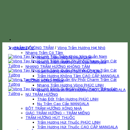
Trang chủ
/
VÒNG TRẦM
/
Vòng Trầm Hương Hạt Nhỏ
TRẦM ĐỐT
Nhang Trầm Có Tăm
Nhang Trầm Hương Phúc Linh
Nhang Trầm Hương Cao Cấp Mangala
NHANG TRẦM HƯƠNG KHÔNG TĂM
Trầm Hương Không Tăm PHÚC LINH
Trầm Hương Không Tăm CAO CẤP MANGALA
HƯƠNG VÒNG TRẦM
Nhang Trầm Hương Vòng PHÚC LINH
Nhang Khoanh Trầm Hương CAO CẤP MANGALA
NỤ TRẦM HƯƠNG
Tháp Đốt Trầm Hương PHÚC LINH
Nụ Trầm Cao Cấp MANGALA
BỘT TRẦM HƯƠNG XÔNG NHÀ
GIÁC TRẦM HƯƠNG – TRẦM MIẾNG
TRẦM HƯƠNG HÚT THUỐC
Trầm Hương Hút Thuốc PHÚC LINH
Trầm Hương Hút Thuốc CAO CẤP MANGALA