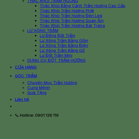
THÁC KHÓI TRẦM HƯƠNG
Thác Khói Bằng Cảnh Trầm Hương Cao Cấp
Thác Khói Trầm Hương Phật
Thác Khói Trầm Hương Đèn Led
Thác Khói Trầm Hương Quan Âm
Thác Khói Trầm Hương Bát Tràng
LƯ XÔNG TRẦM
Lư Đồng Đốt Trầm
Lư Xông Trầm Bằng Gốm
Lư Xông Trầm Bằng Điện
Lư Xông Trầm Bằng Gỗ
Lư Đốt Trầm Mini
DỤNG CỤ ĐỐT TRẦM HƯƠNG
CỬA HÀNG
GÓC TRẦM
Chuyên Mục Trầm Hương
Cung Mệnh
Quà Tặng
Liên hệ
📞 Hotline: 0901 126 119