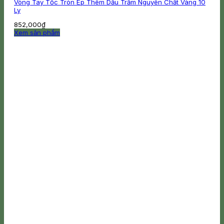
Vòng Tay Tốc Tròn Ép Thêm Dầu Trầm Nguyên Chất Vàng 10
Ly
852,000
₫
Xem sản phẩm