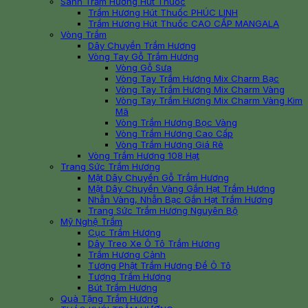
Sánh Trầm Hương Hút Thuốc
Trầm Hương Hút Thuốc PHÚC LINH
Trầm Hương Hút Thuốc CAO CẤP MANGALA
Vòng Trầm
Dây Chuyền Trầm Hương
Vòng Tay Gỗ Trầm Hương
Vòng Gỗ Sưa
Vòng Tay Trầm Hương Mix Charm Bạc
Vòng Tay Trầm Hương Mix Charm Vàng
Vòng Tay Trầm Hương Mix Charm Vàng Kim
Mã
Vòng Trầm Hương Bọc Vàng
Vòng Trầm Hương Cao Cấp
Vòng Trầm Hương Giá Rẻ
Vòng Trầm Hương 108 Hạt
Trang Sức Trầm Hương
Mặt Dây Chuyền Gỗ Trầm Hương
Mặt Dây Chuyền Vàng Gắn Hạt Trầm Hương
Nhẫn Vàng, Nhẫn Bạc Gắn Hạt Trầm Hương
Trang Sức Trầm Hương Nguyên Bộ
Mỹ Nghệ Trầm
Cục Trầm Hương
Dây Treo Xe Ô Tô Trầm Hương
Trầm Hương Cảnh
Tượng Phật Trầm Hương Để Ô Tô
Tượng Trầm Hương
Bút Trầm Hương
Quà Tặng Trầm Hương