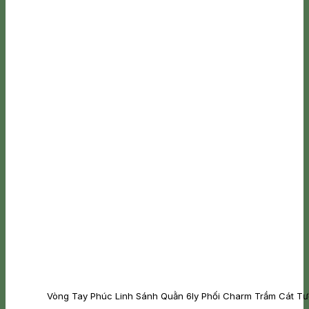
Vòng Tay Phúc Linh Sánh Quằn 6ly Phối Charm Trầm Cát T