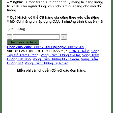
– Ý nghĩa:
Là món trang sức phong thủy mang lại năng lượng
tích cực cho người dùng. Phù hợp làm quà tặng cho mọi đối
tượng
* Quý khách có thể đặt hàng gia công theo yêu cầu riêng
* Mỗi đơn hàng chỉ áp dụng được 1 chương trình khuyến mãi
1,360,800
₫
Vòng
Tay
Thêm vào giỏ hàng
Phúc
Chat Zalo
Zalo:
0901126119
Gọi ngay
0901126119
Linh
SKU:
61TVNTQD06CHTRCT
Danh mục:
VÒNG TRẦM
,
Vòng
Sánh
Tay Gỗ Trầm Hương
,
Vòng Trầm Hương Giá Rẻ
,
Vòng Trầm
Quằn
Hương Hạt Nhỏ
,
Vòng Trầm Hương Mix Charm
,
Vòng Trầm
6ly
Hương Nữ
,
Vòng Trầm Hương Tự Nhiên
Phối
Charm
Miễn phí vận chuyển đối với các đơn hàng:
Trầm
Cát
Tường
số
lượng